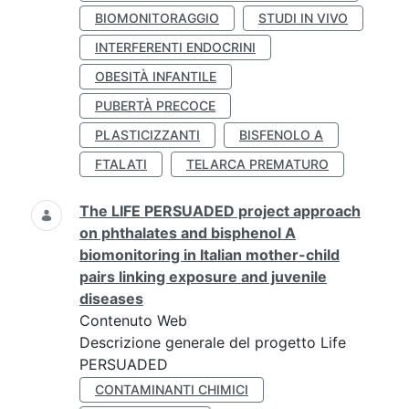
BIOMONITORAGGIO
STUDI IN VIVO
INTERFERENTI ENDOCRINI
OBESITÀ INFANTILE
PUBERTÀ PRECOCE
PLASTICIZZANTI
BISFENOLO A
FTALATI
TELARCA PREMATURO
The LIFE PERSUADED project approach
on phthalates and bisphenol A
biomonitoring in Italian mother-child
pairs linking exposure and juvenile
diseases
Contenuto Web
Descrizione generale del progetto Life
PERSUADED
CONTAMINANTI CHIMICI