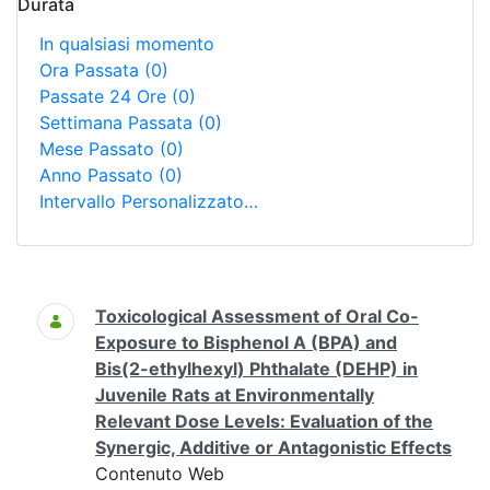
Durata
In qualsiasi momento
Ora Passata
(0)
Passate 24 Ore
(0)
Settimana Passata
(0)
Mese Passato
(0)
Anno Passato
(0)
Intervallo Personalizzato…
Ricerca
Toxicological Assessment of Oral Co-
Exposure to Bisphenol A (BPA) and
Bis(2-ethylhexyl) Phthalate (DEHP) in
Juvenile Rats at Environmentally
Relevant Dose Levels: Evaluation of the
Synergic, Additive or Antagonistic Effects
Contenuto Web