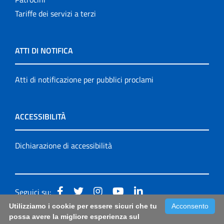
Tariffe dei servizi a terzi
ATTI DI NOTIFICA
Atti di notificazione per pubblici proclami
ACCESSIBILITÀ
Dichiarazione di accessibilità
Seguici su:
Utilizziamo i cookie per essere sicuri che tu
Acconsento
Accessibilità: form di segnalazione di prima istanza per
possa avere la migliore esperienza sul