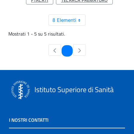
FTALATI
TELARCA PREMATURO
8 Elementi
Mostrati 1 - 5 su 5 risultati.
Pagina
1
Istituto Superiore di Sanità
I NOSTRI CONTATTI