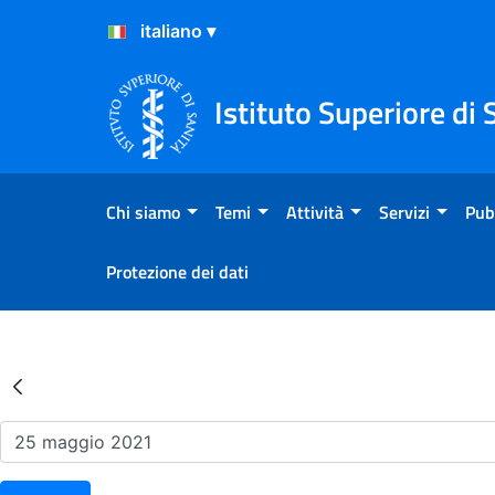
Salta al Contenuto
Salta al Footer
Istituto Superiore di 
Chi siamo
Temi
Attività
Servizi
Pub
Protezione dei dati
Risultati della Ricerca - Ev