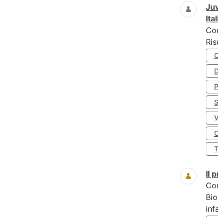
Juv
Ita
Co
Ris
D
S
O
Il
Co
Bio
inf