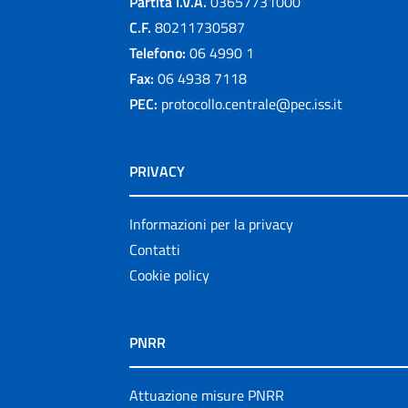
Partita I.V.A.
03657731000
C.F.
80211730587
Telefono:
06 4990 1
Fax:
06 4938 7118
PEC:
protocollo.centrale@pec.iss.it
PRIVACY
Informazioni per la privacy
Contatti
Cookie policy
PNRR
Attuazione misure PNRR