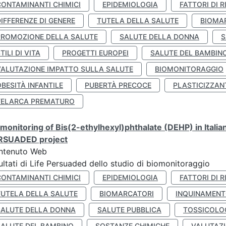
CONTAMINANTI CHIMICI
EPIDEMIOLOGIA
FATTORI DI R
IFFERENZE DI GENERE
TUTELA DELLA SALUTE
BIOMA
PROMOZIONE DELLA SALUTE
SALUTE DELLA DONNA
S
TILI DI VITA
PROGETTI EUROPEI
SALUTE DEL BAMBIN
VALUTAZIONE IMPATTO SULLA SALUTE
BIOMONITORAGGIO
BESITÀ INFANTILE
PUBERTÀ PRECOCE
PLASTICIZZAN
TELARCA PREMATURO
monitoring of Bis(2-ethylhexyl)phthalate (DEHP) in Italia
RSUADED project
ntenuto Web
ultati di Life Persuaded dello studio di biomonitoraggio
CONTAMINANTI CHIMICI
EPIDEMIOLOGIA
FATTORI DI R
TUTELA DELLA SALUTE
BIOMARCATORI
INQUINAMEN
SALUTE DELLA DONNA
SALUTE PUBBLICA
TOSSICOLO
SALUTE DEL BAMBINO
SOSTANZE CHIMICHE
VALUTAZI