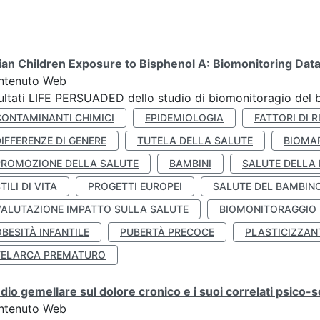
lian Children Exposure to Bisphenol A: Biomonitoring Da
ntenuto Web
ultati LIFE PERSUADED dello studio di biomonitoragio del 
CONTAMINANTI CHIMICI
EPIDEMIOLOGIA
FATTORI DI R
IFFERENZE DI GENERE
TUTELA DELLA SALUTE
BIOMA
PROMOZIONE DELLA SALUTE
BAMBINI
SALUTE DELLA
TILI DI VITA
PROGETTI EUROPEI
SALUTE DEL BAMBIN
VALUTAZIONE IMPATTO SULLA SALUTE
BIOMONITORAGGIO
BESITÀ INFANTILE
PUBERTÀ PRECOCE
PLASTICIZZAN
TELARCA PREMATURO
dio gemellare sul dolore cronico e i suoi correlati psico-so
ntenuto Web