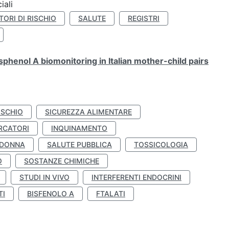
iali
TORI DI RISCHIO
SALUTE
REGISTRI
henol A biomonitoring in Italian mother-child pairs
ISCHIO
SICUREZZA ALIMENTARE
RCATORI
INQUINAMENTO
 DONNA
SALUTE PUBBLICA
TOSSICOLOGIA
O
SOSTANZE CHIMICHE
STUDI IN VIVO
INTERFERENTI ENDOCRINI
TI
BISFENOLO A
FTALATI