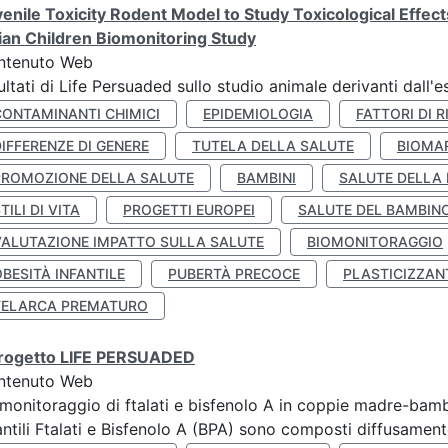
enile Toxicity Rodent Model to Study Toxicological Effec
lian Children Biomonitoring Study
ntenuto Web
ultati di Life Persuaded sullo studio animale derivanti dall'
CONTAMINANTI CHIMICI
EPIDEMIOLOGIA
FATTORI DI R
IFFERENZE DI GENERE
TUTELA DELLA SALUTE
BIOMA
PROMOZIONE DELLA SALUTE
BAMBINI
SALUTE DELLA
TILI DI VITA
PROGETTI EUROPEI
SALUTE DEL BAMBIN
VALUTAZIONE IMPATTO SULLA SALUTE
BIOMONITORAGGIO
BESITÀ INFANTILE
PUBERTÀ PRECOCE
PLASTICIZZAN
TELARCA PREMATURO
 progetto LIFE PERSUADED
ntenuto Web
monitoraggio di ftalati e bisfenolo A in coppie madre-bamb
antili Ftalati e Bisfenolo A (BPA) sono composti diffusamente 