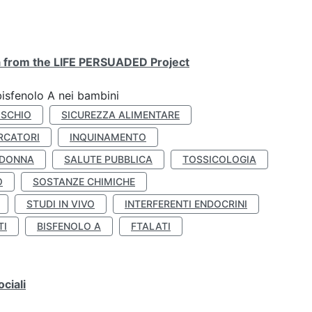
ta from the LIFE PERSUADED Project
bisfenolo A nei bambini
ISCHIO
SICUREZZA ALIMENTARE
RCATORI
INQUINAMENTO
 DONNA
SALUTE PUBBLICA
TOSSICOLOGIA
O
SOSTANZE CHIMICHE
STUDI IN VIVO
INTERFERENTI ENDOCRINI
TI
BISFENOLO A
FTALATI
ciali