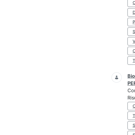
D
S
O
Bio
PE
Co
Ris