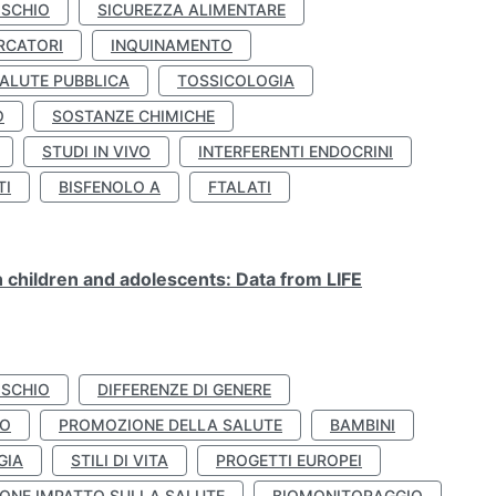
ISCHIO
SICUREZZA ALIMENTARE
RCATORI
INQUINAMENTO
ALUTE PUBBLICA
TOSSICOLOGIA
O
SOSTANZE CHIMICHE
STUDI IN VIVO
INTERFERENTI ENDOCRINI
TI
BISFENOLO A
FTALATI
n children and adolescents: Data from LIFE
ISCHIO
DIFFERENZE DI GENERE
TO
PROMOZIONE DELLA SALUTE
BAMBINI
GIA
STILI DI VITA
PROGETTI EUROPEI
ONE IMPATTO SULLA SALUTE
BIOMONITORAGGIO