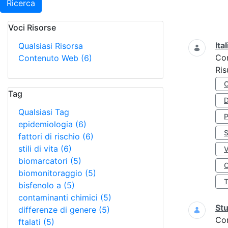
Ricerca
Voci Risorse
Ricerca
Ita
Qualsiasi Risorsa
Co
Contenuto Web
(6)
Ris
Tag
D
Qualsiasi Tag
epidemiologia
(6)
S
fattori di rischio
(6)
stili di vita
(6)
biomarcatori
(5)
O
biomonitoraggio
(5)
bisfenolo a
(5)
contaminanti chimici
(5)
Stu
differenze di genere
(5)
Co
ftalati
(5)