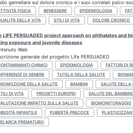
dio gemellare sul dolore cronico e i suoi correlati psico-soc
TTIVITÀ FISICA
BENESSERE
EPIDEMIOLOGIA
FAT
QUALITÀ DELLA VITA
STILI DI VITA
DOLORE CRONICO
 LIFE PERSUADED project approach on phthalates and bisp
king exposure and juvenile diseases
ntenuto Web
crizione generale del progetto Life PERSUADED
CONTAMINANTI CHIMICI
EPIDEMIOLOGIA
FATTORI DI R
IFFERENZE DI GENERE
TUTELA DELLA SALUTE
BIOMA
PROMOZIONE DELLA SALUTE
BAMBINI
SALUTE DELLA
TILI DI VITA
PROGETTI EUROPEI
SALUTE DEL BAMBIN
VALUTAZIONE IMPATTO SULLA SALUTE
BIOMONITORAGGIO
BESITÀ INFANTILE
PUBERTÀ PRECOCE
PLASTICIZZAN
TELARCA PREMATURO