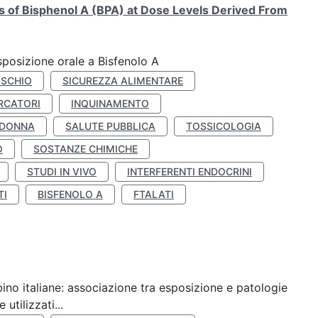
ts of Bisphenol A (BPA) at Dose Levels Derived From
esposizione orale a Bisfenolo A
ISCHIO
SICUREZZA ALIMENTARE
RCATORI
INQUINAMENTO
 DONNA
SALUTE PUBBLICA
TOSSICOLOGIA
O
SOSTANZE CHIMICHE
STUDI IN VIVO
INTERFERENTI ENDOCRINI
TI
BISFENOLO A
FTALATI
ino italiane: associazione tra esposizione e patologie
utilizzati...