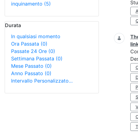
Stu
inquinamento
(5)
A
Durata
In qualsiasi momento
The
Ora Passata
(0)
lin
Passate 24 Ore
(0)
Co
Settimana Passata
(0)
Des
Mese Passato
(0)
Anno Passato
(0)
D
Intervallo Personalizzato…
S
O