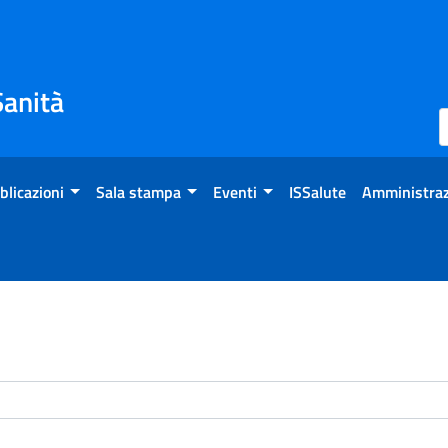
Sanità
blicazioni
Sala stampa
Eventi
ISSalute
Amministraz
enti