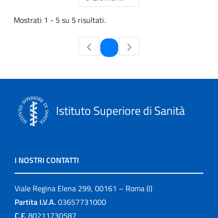
Mostrati 1 - 5 su 5 risultati.
Pagina
1
Istituto Superiore di Sanità
I NOSTRI CONTATTI
Viale Regina Elena 299, 00161 – Roma (I)
Partita I.V.A.
03657731000
C.F.
80211730587