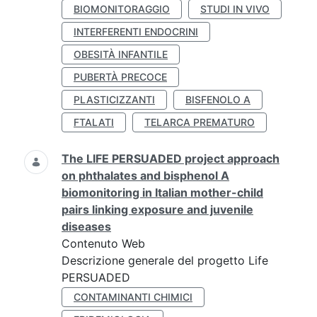
BIOMONITORAGGIO
STUDI IN VIVO
INTERFERENTI ENDOCRINI
OBESITÀ INFANTILE
PUBERTÀ PRECOCE
PLASTICIZZANTI
BISFENOLO A
FTALATI
TELARCA PREMATURO
The LIFE PERSUADED project approach
on phthalates and bisphenol A
biomonitoring in Italian mother-child
pairs linking exposure and juvenile
diseases
Contenuto Web
Descrizione generale del progetto Life
PERSUADED
CONTAMINANTI CHIMICI