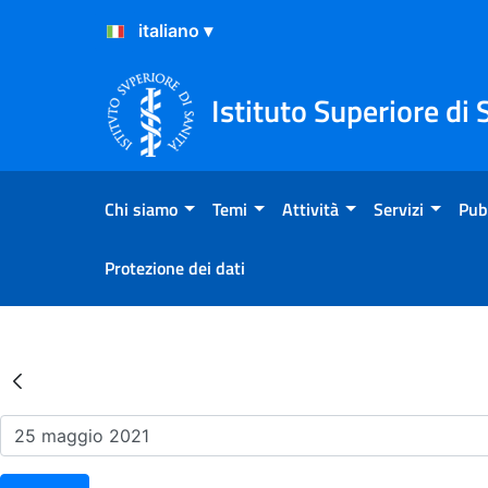
Salta al Contenuto
Salta al Footer
Istituto Superiore di 
Chi siamo
Temi
Attività
Servizi
Pub
Protezione dei dati
Risultati della Ricerca - Ev