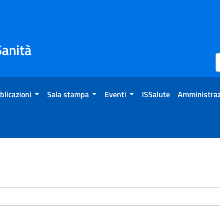
Sanità
blicazioni
Sala stampa
Eventi
ISSalute
Amministraz
enti