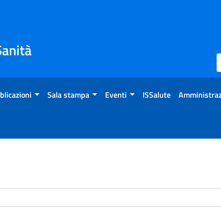
Sanità
blicazioni
Sala stampa
Eventi
ISSalute
Amministraz
enti