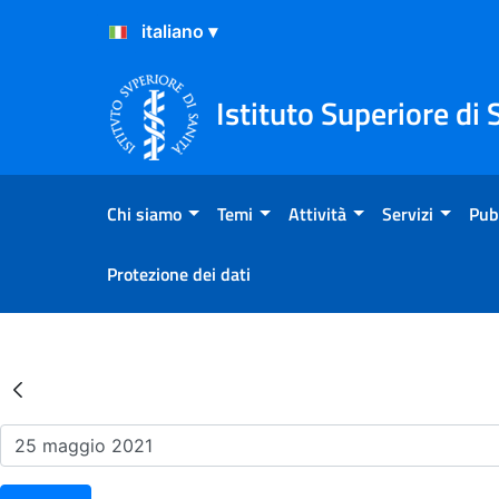
Salta al Contenuto
Salta al Footer
Istituto Superiore di 
Chi siamo
Temi
Attività
Servizi
Pub
Protezione dei dati
Risultati della Ricerca - Ev