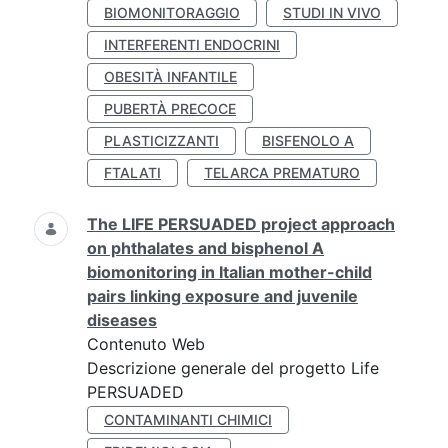
BIOMONITORAGGIO
STUDI IN VIVO
INTERFERENTI ENDOCRINI
OBESITÀ INFANTILE
PUBERTÀ PRECOCE
PLASTICIZZANTI
BISFENOLO A
FTALATI
TELARCA PREMATURO
The LIFE PERSUADED project approach
on phthalates and bisphenol A
biomonitoring in Italian mother-child
pairs linking exposure and juvenile
diseases
Contenuto Web
Descrizione generale del progetto Life
PERSUADED
CONTAMINANTI CHIMICI