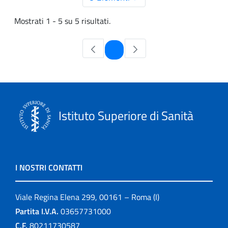
Mostrati 1 - 5 su 5 risultati.
Pagina
1
Istituto Superiore di Sanità
I NOSTRI CONTATTI
Viale Regina Elena 299, 00161 – Roma (I)
Partita I.V.A.
03657731000
C.F.
80211730587