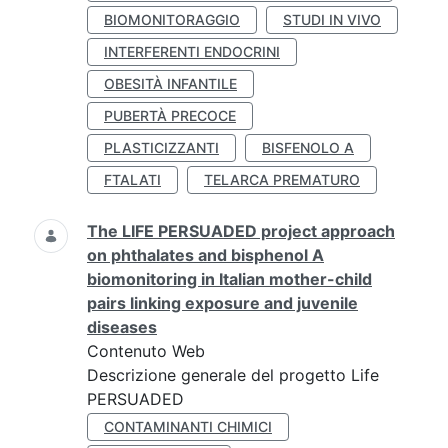
BIOMONITORAGGIO
STUDI IN VIVO
INTERFERENTI ENDOCRINI
OBESITÀ INFANTILE
PUBERTÀ PRECOCE
PLASTICIZZANTI
BISFENOLO A
FTALATI
TELARCA PREMATURO
The LIFE PERSUADED project approach
on phthalates and bisphenol A
biomonitoring in Italian mother-child
pairs linking exposure and juvenile
diseases
Contenuto Web
Descrizione generale del progetto Life
PERSUADED
CONTAMINANTI CHIMICI