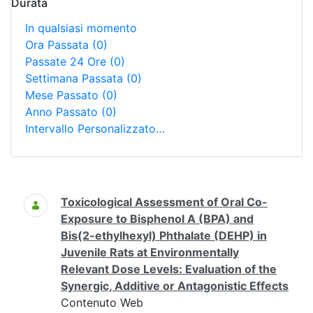
Durata
In qualsiasi momento
Ora Passata
(0)
Passate 24 Ore
(0)
Settimana Passata
(0)
Mese Passato
(0)
Anno Passato
(0)
Intervallo Personalizzato…
Ricerca
Toxicological Assessment of Oral Co-
Exposure to Bisphenol A (BPA) and
Bis(2-ethylhexyl) Phthalate (DEHP) in
Juvenile Rats at Environmentally
Relevant Dose Levels: Evaluation of the
Synergic, Additive or Antagonistic Effects
Contenuto Web