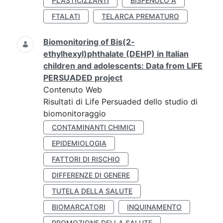
PLASTICIZZANTI
BISFENOLO A
FTALATI
TELARCA PREMATURO
Biomonitoring of Bis(2-
ethylhexyl)phthalate (DEHP) in Italian
children and adolescents: Data from LIFE
PERSUADED project
Contenuto Web
Risultati di Life Persuaded dello studio di
biomonitoraggio
CONTAMINANTI CHIMICI
EPIDEMIOLOGIA
FATTORI DI RISCHIO
DIFFERENZE DI GENERE
TUTELA DELLA SALUTE
BIOMARCATORI
INQUINAMENTO
PROMOZIONE DELLA SALUTE