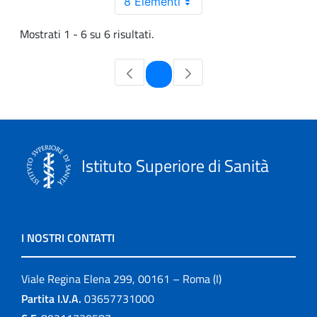
8 Elementi
Mostrati 1 - 6 su 6 risultati.
Pagina
1
Istituto Superiore di Sanità
I NOSTRI CONTATTI
Viale Regina Elena 299, 00161 – Roma (I)
Partita I.V.A.
03657731000