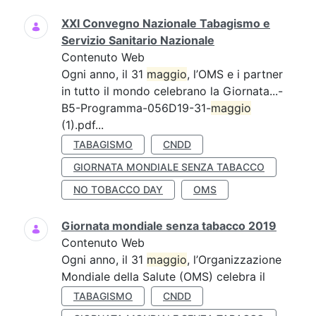
XXI Convegno Nazionale Tabagismo e
Servizio Sanitario Nazionale
Contenuto Web
Ogni anno, il 31
maggio
, l’OMS e i partner
in tutto il mondo celebrano la Giornata...-
B5-Programma-056D19-31-
maggio
(1).pdf...
TABAGISMO
CNDD
GIORNATA MONDIALE SENZA TABACCO
NO TOBACCO DAY
OMS
Giornata mondiale senza tabacco 2019
Contenuto Web
Ogni anno, il 31
maggio
, l’Organizzazione
Mondiale della Salute (OMS) celebra il
TABAGISMO
CNDD