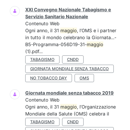
XXI Convegno Nazionale Tabagismo e
Servizio Sanitario Nazionale
Contenuto Web
Ogni anno, il 31
maggio
, l’OMS e i partner
in tutto il mondo celebrano la Giornata...-
B5-Programma-056D19-31-
maggio
(1).pdf...
TABAGISMO
CNDD
GIORNATA MONDIALE SENZA TABACCO
NO TOBACCO DAY
OMS
Giornata mondiale senza tabacco 2019
Contenuto Web
Ogni anno, il 31
maggio
, l’Organizzazione
Mondiale della Salute (OMS) celebra il
TABAGISMO
CNDD