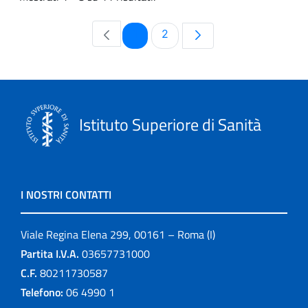
Pagina
Pagina
1
2
Istituto Superiore di Sanità
I NOSTRI CONTATTI
Viale Regina Elena 299, 00161 – Roma (I)
Partita I.V.A.
03657731000
C.F.
80211730587
Telefono:
06 4990 1