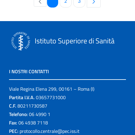
Pagina
Pagina
Pagina
1
2
3
Istituto Superiore di Sanità
I NOSTRI CONTATTI
Viale Regina Elena 299, 00161 – Roma (I)
Partita I.V.A.
03657731000
C.F.
80211730587
Telefono:
06 4990 1
Fax:
06 4938 7118
PEC:
protocollo.centrale@pec.iss.it