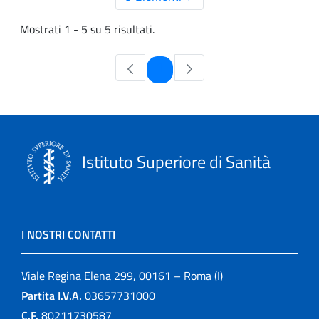
Mostrati 1 - 5 su 5 risultati.
Pagina
1
Istituto Superiore di Sanità
I NOSTRI CONTATTI
Viale Regina Elena 299, 00161 – Roma (I)
Partita I.V.A.
03657731000
C.F.
80211730587