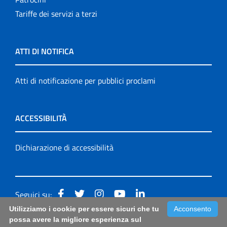
Tariffe dei servizi a terzi
ATTI DI NOTIFICA
Atti di notificazione per pubblici proclami
ACCESSIBILITÀ
Dichiarazione di accessibilità
Seguici su:
Utilizziamo i cookie per essere sicuri che tu
Acconsento
Accessibilità: form di segnalazione di prima istanza per
possa avere la migliore esperienza sul