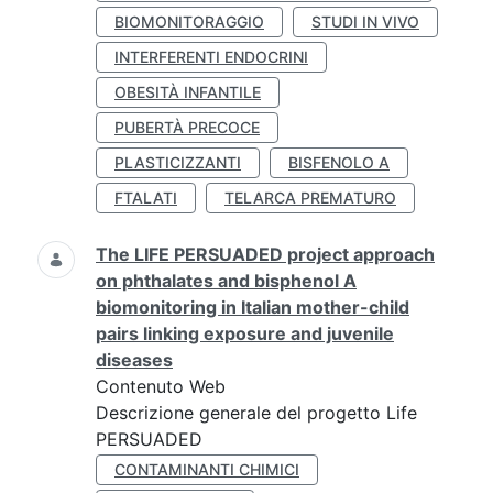
BIOMONITORAGGIO
STUDI IN VIVO
INTERFERENTI ENDOCRINI
OBESITÀ INFANTILE
PUBERTÀ PRECOCE
PLASTICIZZANTI
BISFENOLO A
FTALATI
TELARCA PREMATURO
The LIFE PERSUADED project approach
on phthalates and bisphenol A
biomonitoring in Italian mother-child
pairs linking exposure and juvenile
diseases
Contenuto Web
Descrizione generale del progetto Life
PERSUADED
CONTAMINANTI CHIMICI