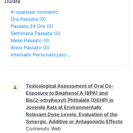
Durata
In qualsiasi momento
Ora Passata
(0)
Passate 24 Ore
(0)
Settimana Passata
(0)
Mese Passato
(0)
Anno Passato
(0)
Intervallo Personalizzato…
Ricerca
Toxicological Assessment of Oral Co-
Exposure to Bisphenol A (BPA) and
Bis(2-ethylhexyl) Phthalate (DEHP) in
Juvenile Rats at Environmentally
Relevant Dose Levels: Evaluation of the
Synergic, Additive or Antagonistic Effects
Contenuto Web