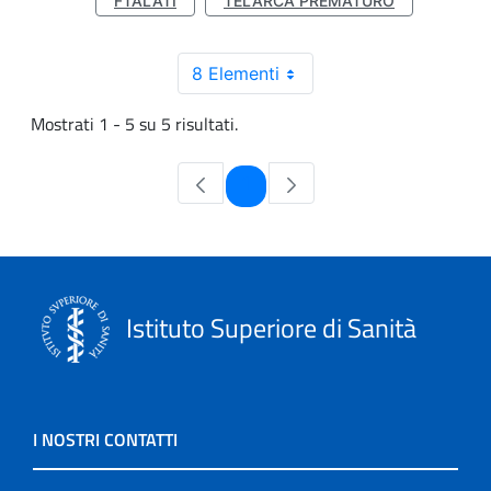
FTALATI
TELARCA PREMATURO
8 Elementi
Mostrati 1 - 5 su 5 risultati.
Pagina
1
Istituto Superiore di Sanità
I NOSTRI CONTATTI