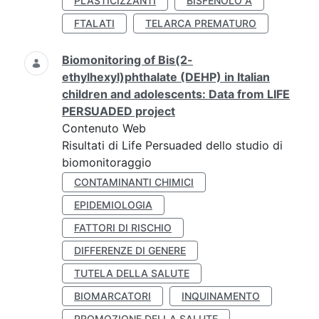
PLASTICIZZANTI
BISFENOLO A
FTALATI
TELARCA PREMATURO
Biomonitoring of Bis(2-
ethylhexyl)phthalate (DEHP) in Italian
children and adolescents: Data from LIFE
PERSUADED project
Contenuto Web
Risultati di Life Persuaded dello studio di
biomonitoraggio
CONTAMINANTI CHIMICI
EPIDEMIOLOGIA
FATTORI DI RISCHIO
DIFFERENZE DI GENERE
TUTELA DELLA SALUTE
BIOMARCATORI
INQUINAMENTO
PROMOZIONE DELLA SALUTE