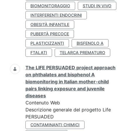
BIOMONITORAGGIO
STUDI IN VIVO
INTERFERENTI ENDOCRINI
OBESITÀ INFANTILE
PUBERTÀ PRECOCE
PLASTICIZZANTI
BISFENOLO A
FTALATI
TELARCA PREMATURO
The LIFE PERSUADED project approach
on phthalates and bisphenol A
biomonitoring in Italian mother-child
pairs linking exposure and juvenile
diseases
Contenuto Web
Descrizione generale del progetto Life
PERSUADED
CONTAMINANTI CHIMICI