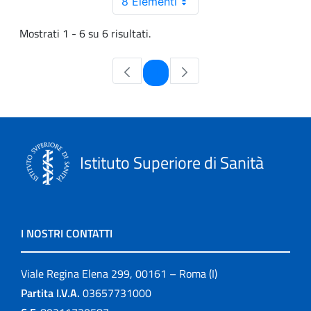
8 Elementi
Mostrati 1 - 6 su 6 risultati.
Pagina
1
Istituto Superiore di Sanità
I NOSTRI CONTATTI
Viale Regina Elena 299, 00161 – Roma (I)
Partita I.V.A.
03657731000