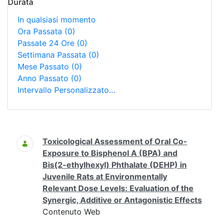
Durata
In qualsiasi momento
Ora Passata
(0)
Passate 24 Ore
(0)
Settimana Passata
(0)
Mese Passato
(0)
Anno Passato
(0)
Intervallo Personalizzato…
Ricerca
Toxicological Assessment of Oral Co-
Exposure to Bisphenol A (BPA) and
Bis(2-ethylhexyl) Phthalate (DEHP) in
Juvenile Rats at Environmentally
Relevant Dose Levels: Evaluation of the
Synergic, Additive or Antagonistic Effects
Contenuto Web