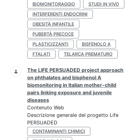
BIOMONITORAGGIO
STUDI IN VIVO
INTERFERENTI ENDOCRINI
OBESITÀ INFANTILE
PUBERTÀ PRECOCE
PLASTICIZZANTI
BISFENOLO A
FTALATI
TELARCA PREMATURO
The LIFE PERSUADED project approach
on phthalates and bisphenol A
biomonitoring in Italian mother-child
pairs linking exposure and juvenile
diseases
Contenuto Web
Descrizione generale del progetto Life
PERSUADED
CONTAMINANTI CHIMICI