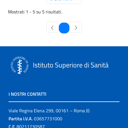
Mostrati 1 - 5 su 5 risultati.
Pagina
1
Istituto Superiore di Sanità
I NOSTRI CONTATTI
Viale Regina Elena 299, 00161 – Roma (I)
Partita I.V.A.
03657731000
C.F.
80211730587