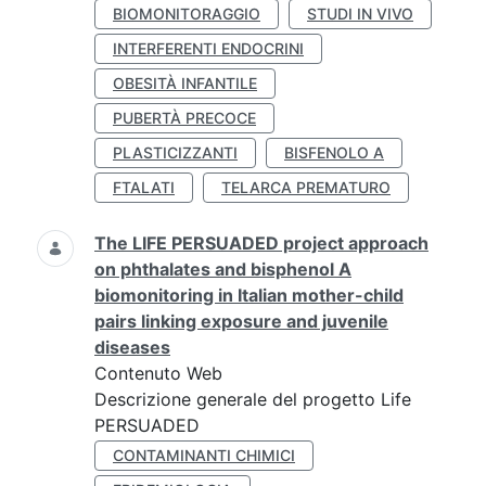
BIOMONITORAGGIO
STUDI IN VIVO
INTERFERENTI ENDOCRINI
OBESITÀ INFANTILE
PUBERTÀ PRECOCE
PLASTICIZZANTI
BISFENOLO A
FTALATI
TELARCA PREMATURO
The LIFE PERSUADED project approach
on phthalates and bisphenol A
biomonitoring in Italian mother-child
pairs linking exposure and juvenile
diseases
Contenuto Web
Descrizione generale del progetto Life
PERSUADED
CONTAMINANTI CHIMICI