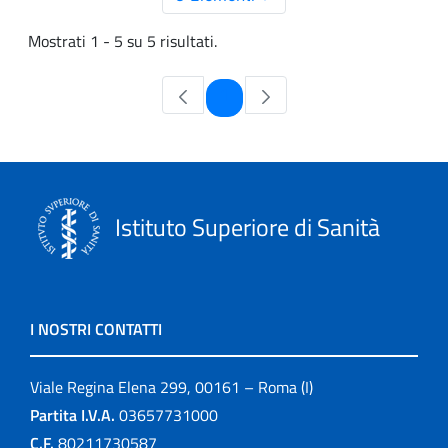
Mostrati 1 - 5 su 5 risultati.
Pagina
1
Istituto Superiore di Sanità
I NOSTRI CONTATTI
Viale Regina Elena 299, 00161 – Roma (I)
Partita I.V.A.
03657731000
C.F.
80211730587