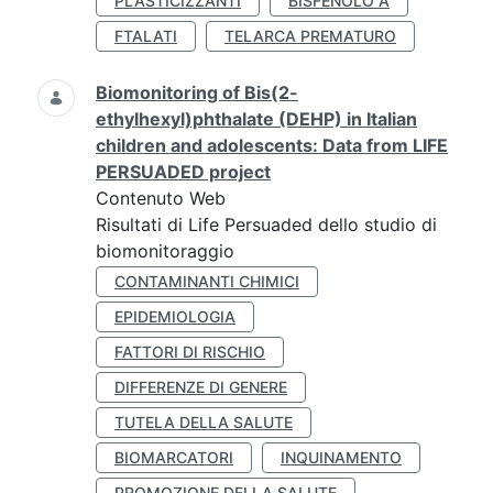
PLASTICIZZANTI
BISFENOLO A
FTALATI
TELARCA PREMATURO
Biomonitoring of Bis(2-
ethylhexyl)phthalate (DEHP) in Italian
children and adolescents: Data from LIFE
PERSUADED project
Contenuto Web
Risultati di Life Persuaded dello studio di
biomonitoraggio
CONTAMINANTI CHIMICI
EPIDEMIOLOGIA
FATTORI DI RISCHIO
DIFFERENZE DI GENERE
TUTELA DELLA SALUTE
BIOMARCATORI
INQUINAMENTO
PROMOZIONE DELLA SALUTE