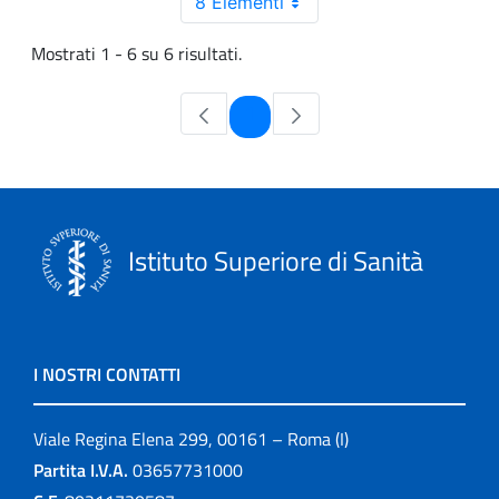
8 Elementi
Mostrati 1 - 6 su 6 risultati.
Pagina
1
Istituto Superiore di Sanità
I NOSTRI CONTATTI
Viale Regina Elena 299, 00161 – Roma (I)
Partita I.V.A.
03657731000