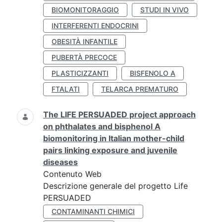
BIOMONITORAGGIO
STUDI IN VIVO
INTERFERENTI ENDOCRINI
OBESITÀ INFANTILE
PUBERTÀ PRECOCE
PLASTICIZZANTI
BISFENOLO A
FTALATI
TELARCA PREMATURO
The LIFE PERSUADED project approach
on phthalates and bisphenol A
biomonitoring in Italian mother-child
pairs linking exposure and juvenile
diseases
Contenuto Web
Descrizione generale del progetto Life
PERSUADED
CONTAMINANTI CHIMICI