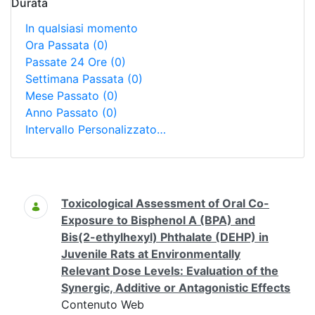
Durata
In qualsiasi momento
Ora Passata
(0)
Passate 24 Ore
(0)
Settimana Passata
(0)
Mese Passato
(0)
Anno Passato
(0)
Intervallo Personalizzato…
Ricerca
Toxicological Assessment of Oral Co-
Exposure to Bisphenol A (BPA) and
Bis(2-ethylhexyl) Phthalate (DEHP) in
Juvenile Rats at Environmentally
Relevant Dose Levels: Evaluation of the
Synergic, Additive or Antagonistic Effects
Contenuto Web