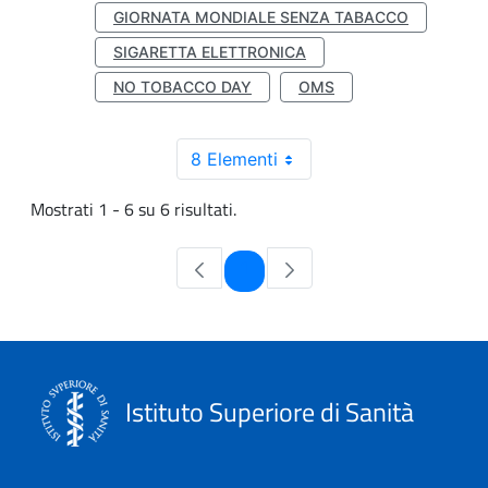
GIORNATA MONDIALE SENZA TABACCO
SIGARETTA ELETTRONICA
NO TOBACCO DAY
OMS
8 Elementi
Mostrati 1 - 6 su 6 risultati.
Pagina
1
Istituto Superiore di Sanità