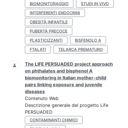
BIOMONITORAGGIO
STUDI IN VIVO
INTERFERENTI ENDOCRINI
OBESITÀ INFANTILE
PUBERTÀ PRECOCE
PLASTICIZZANTI
BISFENOLO A
FTALATI
TELARCA PREMATURO
The LIFE PERSUADED project approach
on phthalates and bisphenol A
biomonitoring in Italian mother-child
pairs linking exposure and juvenile
diseases
Contenuto Web
Descrizione generale del progetto Life
PERSUADED
CONTAMINANTI CHIMICI