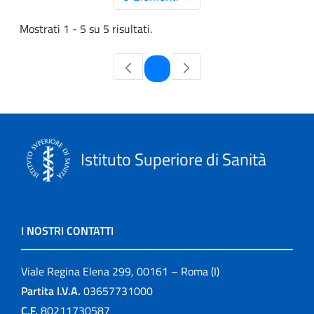
Mostrati 1 - 5 su 5 risultati.
Pagina
1
Istituto Superiore di Sanità
I NOSTRI CONTATTI
Viale Regina Elena 299, 00161 – Roma (I)
Partita I.V.A.
03657731000
C.F.
80211730587