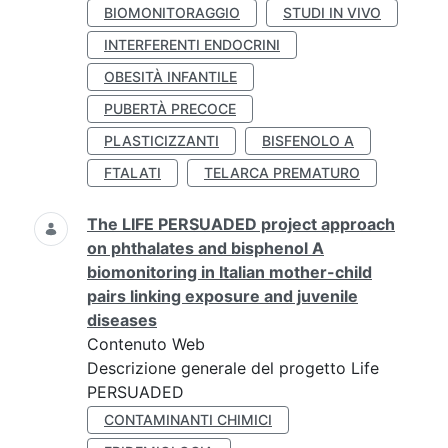
BIOMONITORAGGIO
STUDI IN VIVO
INTERFERENTI ENDOCRINI
OBESITÀ INFANTILE
PUBERTÀ PRECOCE
PLASTICIZZANTI
BISFENOLO A
FTALATI
TELARCA PREMATURO
The LIFE PERSUADED project approach
on phthalates and bisphenol A
biomonitoring in Italian mother-child
pairs linking exposure and juvenile
diseases
Contenuto Web
Descrizione generale del progetto Life
PERSUADED
CONTAMINANTI CHIMICI