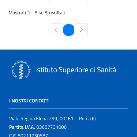
Mostrati 1 - 5 su 5 risultati.
Pagina
1
Istituto Superiore di Sanità
I NOSTRI CONTATTI
Viale Regina Elena 299, 00161 – Roma (I)
Partita I.V.A.
03657731000
C.F.
80211730587