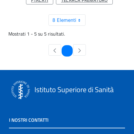
FTALATI
TELARCA PREMATURO
8 Elementi
Mostrati 1 - 5 su 5 risultati.
Pagina
1
Istituto Superiore di Sanità
I NOSTRI CONTATTI