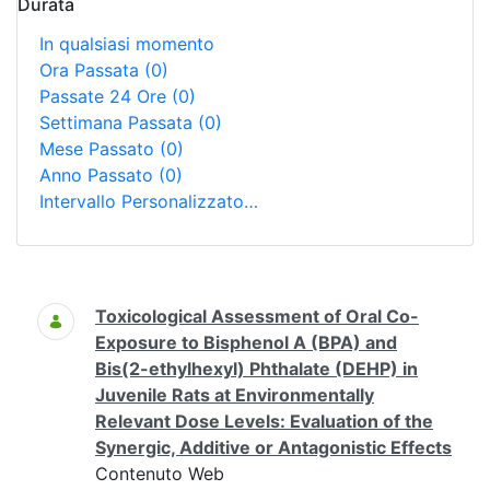
Durata
In qualsiasi momento
Ora Passata
(0)
Passate 24 Ore
(0)
Settimana Passata
(0)
Mese Passato
(0)
Anno Passato
(0)
Intervallo Personalizzato…
Ricerca
Toxicological Assessment of Oral Co-
Exposure to Bisphenol A (BPA) and
Bis(2-ethylhexyl) Phthalate (DEHP) in
Juvenile Rats at Environmentally
Relevant Dose Levels: Evaluation of the
Synergic, Additive or Antagonistic Effects
Contenuto Web