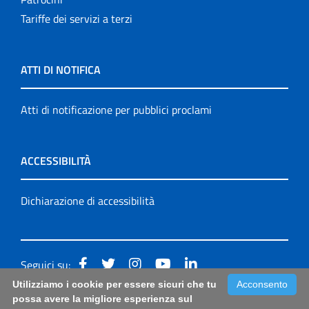
Tariffe dei servizi a terzi
ATTI DI NOTIFICA
Atti di notificazione per pubblici proclami
ACCESSIBILITÀ
Dichiarazione di accessibilità
Seguici su:
Utilizziamo i cookie per essere sicuri che tu
Acconsento
Accessibilità: form di segnalazione di prima istanza per
possa avere la migliore esperienza sul