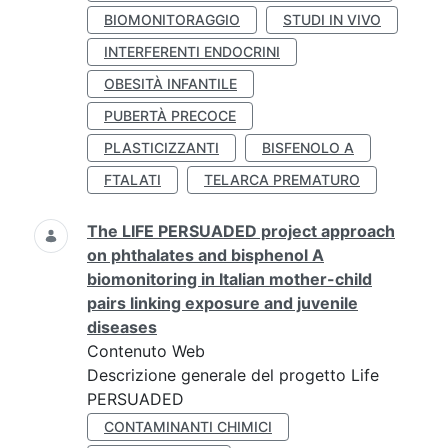
BIOMONITORAGGIO
STUDI IN VIVO
INTERFERENTI ENDOCRINI
OBESITÀ INFANTILE
PUBERTÀ PRECOCE
PLASTICIZZANTI
BISFENOLO A
FTALATI
TELARCA PREMATURO
The LIFE PERSUADED project approach
on phthalates and bisphenol A
biomonitoring in Italian mother-child
pairs linking exposure and juvenile
diseases
Contenuto Web
Descrizione generale del progetto Life
PERSUADED
CONTAMINANTI CHIMICI