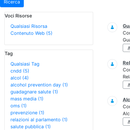
Ricerca
Voci Risorse
Ricerca
Gua
Qualsiasi Risorsa
Co
Contenuto Web
(5)
Gua
Tag
Re
Qualsiasi Tag
Co
cndd
(5)
Rel
alcol
(4)
alcohol prevention day
(1)
guadagnare salute
(1)
mass media
(1)
Alc
oms
(1)
Co
prevenzione
(1)
Alc
relazioni al parlamento
(1)
salute pubblica
(1)