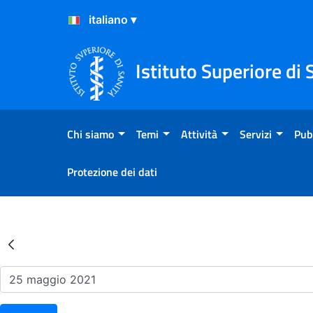
Salta al Contenuto
Salta al Footer
Istituto Superiore di 
Chi siamo
Temi
Attività
Servizi
Pub
Protezione dei dati
Risultati della Ricerca - Ev