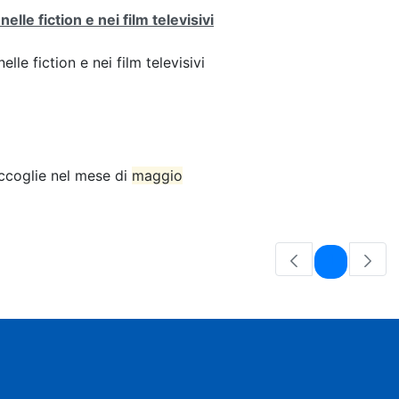
lle fiction e nei film televisivi
lle fiction e nei film televisivi
accoglie nel mese di
maggio
Pagina
1