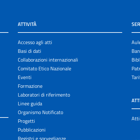
ATTIVITÀ
SER
Accesso agli atti
Aul
Basi di dati
Ban
Collaborazioni internazionali
Bibl
Comitato Etico Nazionale
Patr
Eventi
Tari
Formazione
Laboratori di riferimento
ATT
Linee guida
Organismo Notificato
Atti
Progetti
Pubblicazioni
Registri e sorveglianze