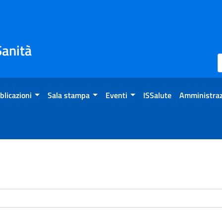
Sanità
blicazioni
Sala stampa
Eventi
ISSalute
Amministraz
enti