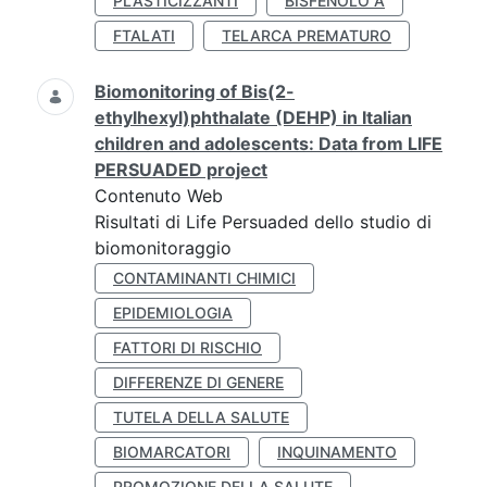
PLASTICIZZANTI
BISFENOLO A
FTALATI
TELARCA PREMATURO
Biomonitoring of Bis(2-
ethylhexyl)phthalate (DEHP) in Italian
children and adolescents: Data from LIFE
PERSUADED project
Contenuto Web
Risultati di Life Persuaded dello studio di
biomonitoraggio
CONTAMINANTI CHIMICI
EPIDEMIOLOGIA
FATTORI DI RISCHIO
DIFFERENZE DI GENERE
TUTELA DELLA SALUTE
BIOMARCATORI
INQUINAMENTO
PROMOZIONE DELLA SALUTE