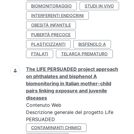
BIOMONITORAGGIO
STUDI IN VIVO
INTERFERENTI ENDOCRINI
OBESITÀ INFANTILE
PUBERTÀ PRECOCE
PLASTICIZZANTI
BISFENOLO A
FTALATI
TELARCA PREMATURO
The LIFE PERSUADED project approach
on phthalates and bisphenol A
biomonitoring in Italian mother-child
pairs linking exposure and juvenile
diseases
Contenuto Web
Descrizione generale del progetto Life
PERSUADED
CONTAMINANTI CHIMICI