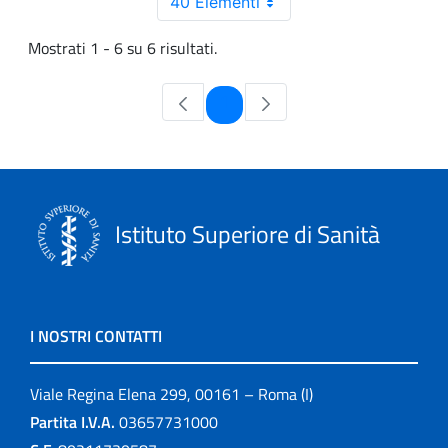
40 Elementi
Mostrati 1 - 6 su 6 risultati.
Pagina
1
Istituto Superiore di Sanità
I NOSTRI CONTATTI
Viale Regina Elena 299, 00161 – Roma (I)
Partita I.V.A.
03657731000