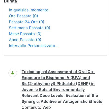
Durata
In qualsiasi momento
Ora Passata
(0)
Passate 24 Ore
(0)
Settimana Passata
(0)
Mese Passato
(0)
Anno Passato
(0)
Intervallo Personalizzato…
Ricerca
Toxicological Assessment of Oral Co-
Exposure to Bisphenol A (BPA) and
Bis(2-ethylhexyl) Phthalate (DEHP) in
Juvenile Rats at Environmentally
Relevant Dose Levels: Evaluation of the
Synergic, Additive or Antagonistic Effects
Contenuto Web