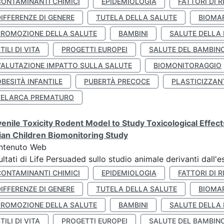
CONTAMINANTI CHIMICI
EPIDEMIOLOGIA
FATTORI DI R
IFFERENZE DI GENERE
TUTELA DELLA SALUTE
BIOMA
PROMOZIONE DELLA SALUTE
BAMBINI
SALUTE DELLA
TILI DI VITA
PROGETTI EUROPEI
SALUTE DEL BAMBIN
VALUTAZIONE IMPATTO SULLA SALUTE
BIOMONITORAGGIO
BESITÀ INFANTILE
PUBERTÀ PRECOCE
PLASTICIZZAN
TELARCA PREMATURO
enile Toxicity Rodent Model to Study Toxicological Effec
lian Children Biomonitoring Study
ntenuto Web
ultati di Life Persuaded sullo studio animale derivanti dall'
CONTAMINANTI CHIMICI
EPIDEMIOLOGIA
FATTORI DI R
IFFERENZE DI GENERE
TUTELA DELLA SALUTE
BIOMA
PROMOZIONE DELLA SALUTE
BAMBINI
SALUTE DELLA
TILI DI VITA
PROGETTI EUROPEI
SALUTE DEL BAMBIN