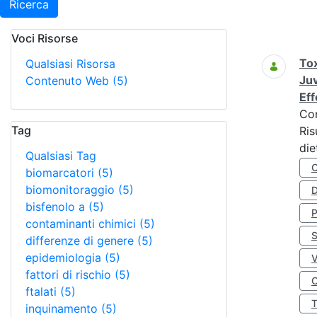
Ricerca
Voci Risorse
Ricerca
Tox
Qualsiasi Risorsa
Juv
Contenuto Web
(5)
Eff
Co
Tag
Ris
die
Qualsiasi Tag
biomarcatori
(5)
biomonitoraggio
(5)
D
bisfenolo a
(5)
contaminanti chimici
(5)
S
differenze di genere
(5)
epidemiologia
(5)
fattori di rischio
(5)
O
ftalati
(5)
inquinamento
(5)