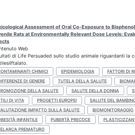
icological Assessment of Oral Co-Exposure to Bisphenol 
enile Rats at Environmentally Relevant Dose Levels: Evalu
ects
ntenuto Web
ultati di Life Persuaded sullo studio animale riguardanti la 
tilesilftalato.
CONTAMINANTI CHIMICI
EPIDEMIOLOGIA
FATTORI DI R
IFFERENZE DI GENERE
TUTELA DELLA SALUTE
BIOMA
PROMOZIONE DELLA SALUTE
SALUTE DELLA DONNA
S
TILI DI VITA
PROGETTI EUROPEI
SALUTE DEL BAMBIN
VALUTAZIONE IMPATTO SULLA SALUTE
BIOMONITORAGGIO
BESITÀ INFANTILE
PUBERTÀ PRECOCE
PLASTICIZZAN
TELARCA PREMATURO