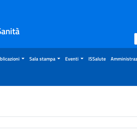
Sanità
blicazioni
Sala stampa
Eventi
ISSalute
Amministraz
enti