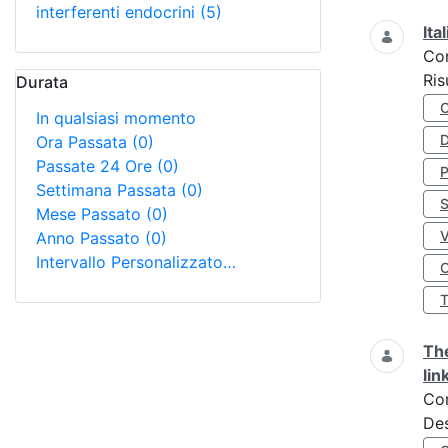
interferenti endocrini
(5)
Ita
Co
Ris
Durata
In qualsiasi momento
D
Ora Passata
(0)
Passate 24 Ore
(0)
Settimana Passata
(0)
S
Mese Passato
(0)
Anno Passato
(0)
Intervallo Personalizzato…
O
The
lin
Co
Des