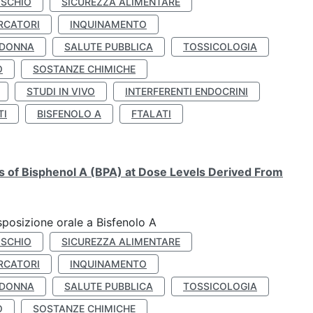
ISCHIO
SICUREZZA ALIMENTARE
RCATORI
INQUINAMENTO
 DONNA
SALUTE PUBBLICA
TOSSICOLOGIA
O
SOSTANZE CHIMICHE
STUDI IN VIVO
INTERFERENTI ENDOCRINI
TI
BISFENOLO A
FTALATI
ts of Bisphenol A (BPA) at Dose Levels Derived From
esposizione orale a Bisfenolo A
ISCHIO
SICUREZZA ALIMENTARE
RCATORI
INQUINAMENTO
 DONNA
SALUTE PUBBLICA
TOSSICOLOGIA
O
SOSTANZE CHIMICHE