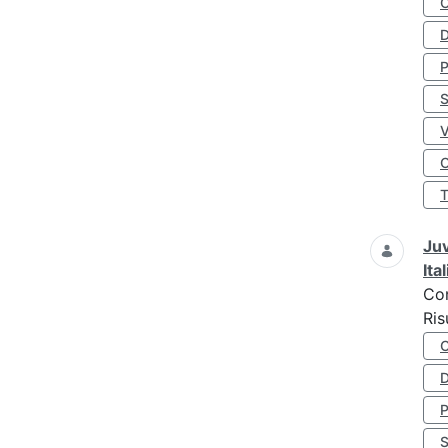
D
S
O
Juv
Ita
Co
Ris
D
S