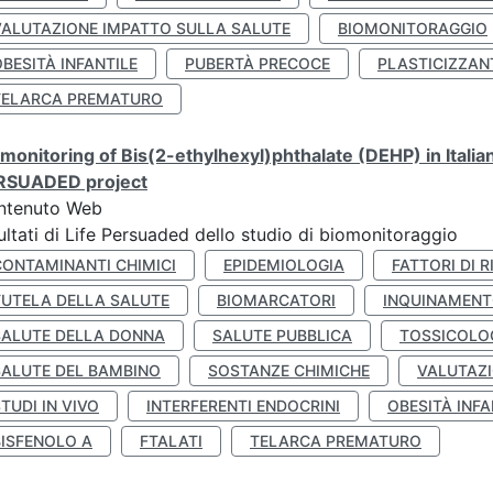
VALUTAZIONE IMPATTO SULLA SALUTE
BIOMONITORAGGIO
BESITÀ INFANTILE
PUBERTÀ PRECOCE
PLASTICIZZAN
TELARCA PREMATURO
monitoring of Bis(2-ethylhexyl)phthalate (DEHP) in Italia
RSUADED project
ntenuto Web
ultati di Life Persuaded dello studio di biomonitoraggio
CONTAMINANTI CHIMICI
EPIDEMIOLOGIA
FATTORI DI R
TUTELA DELLA SALUTE
BIOMARCATORI
INQUINAMEN
SALUTE DELLA DONNA
SALUTE PUBBLICA
TOSSICOLO
SALUTE DEL BAMBINO
SOSTANZE CHIMICHE
VALUTAZI
TUDI IN VIVO
INTERFERENTI ENDOCRINI
OBESITÀ INFA
BISFENOLO A
FTALATI
TELARCA PREMATURO