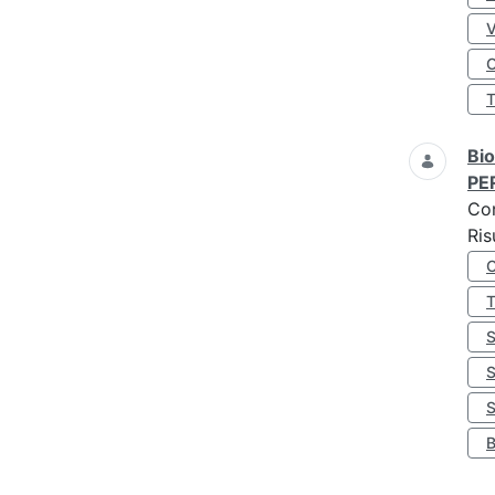
O
Bio
PE
Co
Ris
S