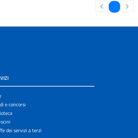
Pagina
1
VIZI
e
di e concorsi
ioteca
ocini
ffe dei servizi a terzi