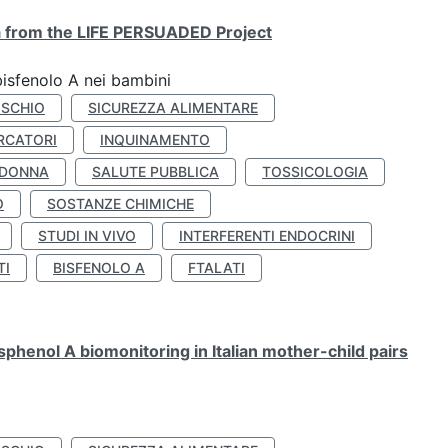
ta from the LIFE PERSUADED Project
bisfenolo A nei bambini
ISCHIO
SICUREZZA ALIMENTARE
RCATORI
INQUINAMENTO
 DONNA
SALUTE PUBBLICA
TOSSICOLOGIA
O
SOSTANZE CHIMICHE
STUDI IN VIVO
INTERFERENTI ENDOCRINI
TI
BISFENOLO A
FTALATI
henol A biomonitoring in Italian mother-child pairs