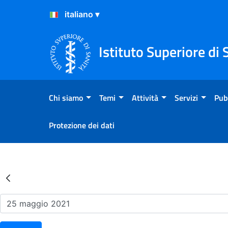
Salta al Contenuto
Salta al Footer
Istituto Superiore di 
Chi siamo
Temi
Attività
Servizi
Pub
Protezione dei dati
Risultati della Ricerca - Ev