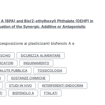
A (BPA) and Bis(2-ethylhexyl) Phthalate (DEHP) in
ation of the Synergic, Additive or Antagonistic
coesposizione ai plasticizanti bisfenolo A e
ISCHIO
SICUREZZA ALIMENTARE
RCATORI
INQUINAMENTO
ALUTE PUBBLICA
TOSSICOLOGIA
O
SOSTANZE CHIMICHE
STUDI IN VIVO
INTERFERENTI ENDOCRINI
TI
BISFENOLO A
FTALATI