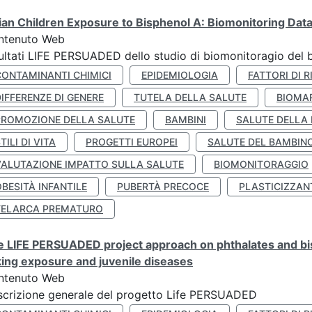
lian Children Exposure to Bisphenol A: Biomonitoring Da
ntenuto Web
ultati LIFE PERSUADED dello studio di biomonitoragio del 
CONTAMINANTI CHIMICI
EPIDEMIOLOGIA
FATTORI DI R
IFFERENZE DI GENERE
TUTELA DELLA SALUTE
BIOMA
PROMOZIONE DELLA SALUTE
BAMBINI
SALUTE DELLA
TILI DI VITA
PROGETTI EUROPEI
SALUTE DEL BAMBIN
VALUTAZIONE IMPATTO SULLA SALUTE
BIOMONITORAGGIO
BESITÀ INFANTILE
PUBERTÀ PRECOCE
PLASTICIZZAN
TELARCA PREMATURO
 LIFE PERSUADED project approach on phthalates and bisp
king exposure and juvenile diseases
ntenuto Web
crizione generale del progetto Life PERSUADED