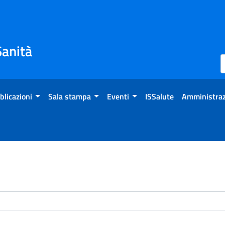
Sanità
blicazioni
Sala stampa
Eventi
ISSalute
Amministraz
enti