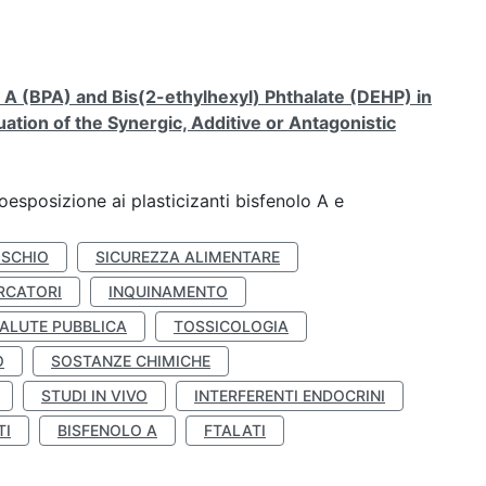
A (BPA) and Bis(2-ethylhexyl) Phthalate (DEHP) in
ation of the Synergic, Additive or Antagonistic
coesposizione ai plasticizanti bisfenolo A e
ISCHIO
SICUREZZA ALIMENTARE
RCATORI
INQUINAMENTO
ALUTE PUBBLICA
TOSSICOLOGIA
O
SOSTANZE CHIMICHE
STUDI IN VIVO
INTERFERENTI ENDOCRINI
TI
BISFENOLO A
FTALATI