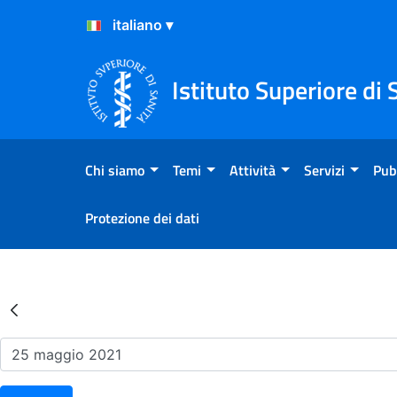
Salta al Contenuto
Salta al Footer
Istituto Superiore di 
Chi siamo
Temi
Attività
Servizi
Pub
Protezione dei dati
Risultati della Ricerca - Ev