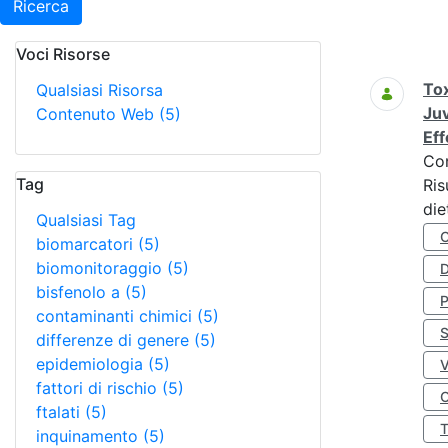
Ricerca
Voci Risorse
Ricerca
Tox
Qualsiasi Risorsa
Juv
Contenuto Web
(5)
Eff
Co
Tag
Ris
die
Qualsiasi Tag
biomarcatori
(5)
biomonitoraggio
(5)
D
bisfenolo a
(5)
contaminanti chimici
(5)
S
differenze di genere
(5)
epidemiologia
(5)
fattori di rischio
(5)
O
ftalati
(5)
inquinamento
(5)