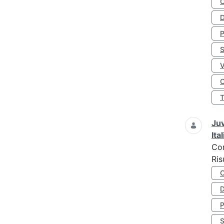
D
S
O
Juv
Ita
Co
Ris
D
S