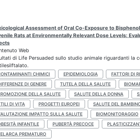
icological Assessment of Oral Co-Exposure to Bisphenol 
enile Rats at Environmentally Relevant Dose Levels: Evalu
ects
ntenuto Web
ultati di Life Persuaded sullo studio animale riguardanti la 
tilesilftalato.
CONTAMINANTI CHIMICI
EPIDEMIOLOGIA
FATTORI DI R
IFFERENZE DI GENERE
TUTELA DELLA SALUTE
BIOMA
PROMOZIONE DELLA SALUTE
SALUTE DELLA DONNA
S
TILI DI VITA
PROGETTI EUROPEI
SALUTE DEL BAMBIN
VALUTAZIONE IMPATTO SULLA SALUTE
BIOMONITORAGGIO
BESITÀ INFANTILE
PUBERTÀ PRECOCE
PLASTICIZZAN
TELARCA PREMATURO