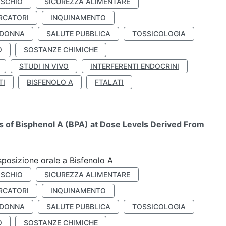
ISCHIO
SICUREZZA ALIMENTARE
RCATORI
INQUINAMENTO
 DONNA
SALUTE PUBBLICA
TOSSICOLOGIA
O
SOSTANZE CHIMICHE
STUDI IN VIVO
INTERFERENTI ENDOCRINI
TI
BISFENOLO A
FTALATI
ts of Bisphenol A (BPA) at Dose Levels Derived From
esposizione orale a Bisfenolo A
ISCHIO
SICUREZZA ALIMENTARE
RCATORI
INQUINAMENTO
 DONNA
SALUTE PUBBLICA
TOSSICOLOGIA
O
SOSTANZE CHIMICHE