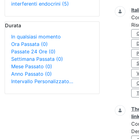
interferenti endocrini
(5)
Ita
Co
Ris
Durata
In qualsiasi momento
D
Ora Passata
(0)
Passate 24 Ore
(0)
Settimana Passata
(0)
S
Mese Passato
(0)
Anno Passato
(0)
Intervallo Personalizzato…
O
The
lin
Co
Des