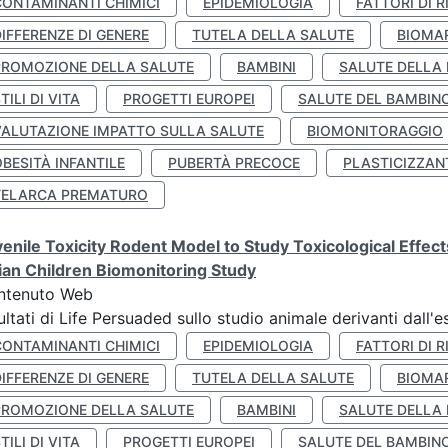
CONTAMINANTI CHIMICI
EPIDEMIOLOGIA
FATTORI DI R
IFFERENZE DI GENERE
TUTELA DELLA SALUTE
BIOMA
PROMOZIONE DELLA SALUTE
BAMBINI
SALUTE DELLA
TILI DI VITA
PROGETTI EUROPEI
SALUTE DEL BAMBIN
VALUTAZIONE IMPATTO SULLA SALUTE
BIOMONITORAGGIO
BESITÀ INFANTILE
PUBERTÀ PRECOCE
PLASTICIZZAN
TELARCA PREMATURO
enile Toxicity Rodent Model to Study Toxicological Effec
lian Children Biomonitoring Study
ntenuto Web
ultati di Life Persuaded sullo studio animale derivanti dall'
CONTAMINANTI CHIMICI
EPIDEMIOLOGIA
FATTORI DI R
IFFERENZE DI GENERE
TUTELA DELLA SALUTE
BIOMA
PROMOZIONE DELLA SALUTE
BAMBINI
SALUTE DELLA
TILI DI VITA
PROGETTI EUROPEI
SALUTE DEL BAMBIN