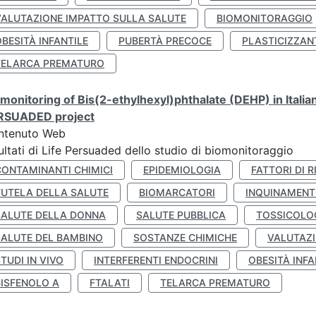
VALUTAZIONE IMPATTO SULLA SALUTE
BIOMONITORAGGIO
BESITÀ INFANTILE
PUBERTÀ PRECOCE
PLASTICIZZAN
TELARCA PREMATURO
monitoring of Bis(2-ethylhexyl)phthalate (DEHP) in Italia
RSUADED project
ntenuto Web
ultati di Life Persuaded dello studio di biomonitoraggio
CONTAMINANTI CHIMICI
EPIDEMIOLOGIA
FATTORI DI R
TUTELA DELLA SALUTE
BIOMARCATORI
INQUINAMEN
SALUTE DELLA DONNA
SALUTE PUBBLICA
TOSSICOLO
SALUTE DEL BAMBINO
SOSTANZE CHIMICHE
VALUTAZI
TUDI IN VIVO
INTERFERENTI ENDOCRINI
OBESITÀ INFA
BISFENOLO A
FTALATI
TELARCA PREMATURO