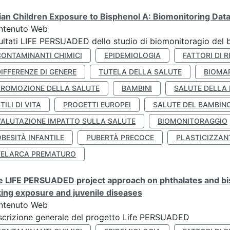
lian Children Exposure to Bisphenol A: Biomonitoring Da
ntenuto Web
ultati LIFE PERSUADED dello studio di biomonitoragio del 
CONTAMINANTI CHIMICI
EPIDEMIOLOGIA
FATTORI DI R
IFFERENZE DI GENERE
TUTELA DELLA SALUTE
BIOMA
PROMOZIONE DELLA SALUTE
BAMBINI
SALUTE DELLA
TILI DI VITA
PROGETTI EUROPEI
SALUTE DEL BAMBIN
VALUTAZIONE IMPATTO SULLA SALUTE
BIOMONITORAGGIO
BESITÀ INFANTILE
PUBERTÀ PRECOCE
PLASTICIZZAN
TELARCA PREMATURO
 LIFE PERSUADED project approach on phthalates and bisp
king exposure and juvenile diseases
ntenuto Web
crizione generale del progetto Life PERSUADED