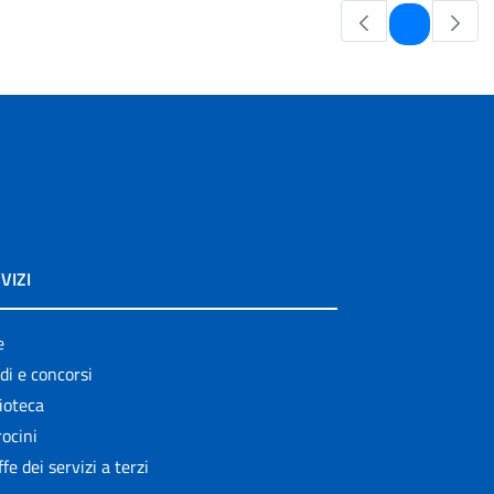
Pagina
1
VIZI
e
di e concorsi
ioteca
ocini
ffe dei servizi a terzi