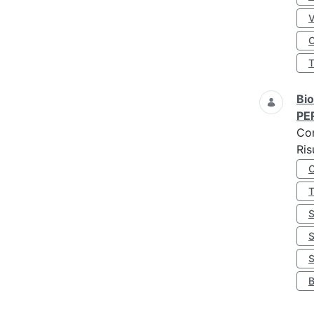
O
Bio
PE
Co
Ris
S