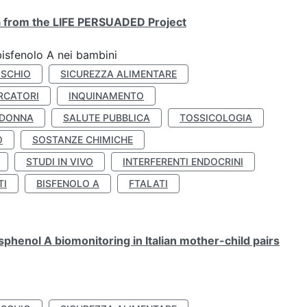
ta from the LIFE PERSUADED Project
bisfenolo A nei bambini
ISCHIO
SICUREZZA ALIMENTARE
RCATORI
INQUINAMENTO
 DONNA
SALUTE PUBBLICA
TOSSICOLOGIA
O
SOSTANZE CHIMICHE
STUDI IN VIVO
INTERFERENTI ENDOCRINI
TI
BISFENOLO A
FTALATI
henol A biomonitoring in Italian mother-child pairs