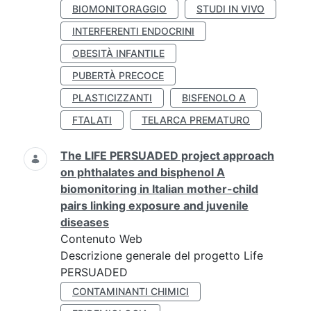
BIOMONITORAGGIO
STUDI IN VIVO
INTERFERENTI ENDOCRINI
OBESITÀ INFANTILE
PUBERTÀ PRECOCE
PLASTICIZZANTI
BISFENOLO A
FTALATI
TELARCA PREMATURO
The LIFE PERSUADED project approach
on phthalates and bisphenol A
biomonitoring in Italian mother-child
pairs linking exposure and juvenile
diseases
Contenuto Web
Descrizione generale del progetto Life
PERSUADED
CONTAMINANTI CHIMICI