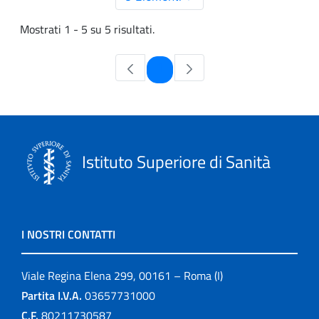
Mostrati 1 - 5 su 5 risultati.
Pagina
1
Istituto Superiore di Sanità
I NOSTRI CONTATTI
Viale Regina Elena 299, 00161 – Roma (I)
Partita I.V.A.
03657731000
C.F.
80211730587