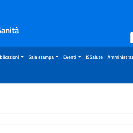
Sanità
blicazioni
Sala stampa
Eventi
ISSalute
Amministraz
enti