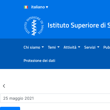
Salta al Contenuto
Salta al Footer
Istituto Superiore di 
Chi siamo
Temi
Attività
Servizi
Pub
Protezione dei dati
Risultati della Ricerca - Ev