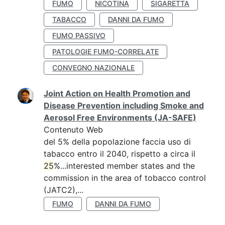
FUMO
NICOTINA
SIGARETTA
TABACCO
DANNI DA FUMO
FUMO PASSIVO
PATOLOGIE FUMO-CORRELATE
CONVEGNO NAZIONALE
Joint Action on Health Promotion and
Disease Prevention including Smoke and
Aerosol Free Environments (JA-SAFE)
Contenuto Web
del 5% della popolazione faccia uso di
tabacco entro il 2040, rispetto a circa il
25
%...interested member states and the
commission in the area of tobacco control
(JATC2),...
FUMO
DANNI DA FUMO