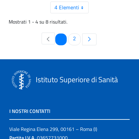
4 Elementi
Mostrati 1 - 4 su 8 risultati.
Pagina
Pagina
1
2
Istituto Superiore di Sanità
I NOSTRI CONTATTI
Viale Regina Elena 299, 00161 – Roma (I)
Partita I.V.A.
03657731000