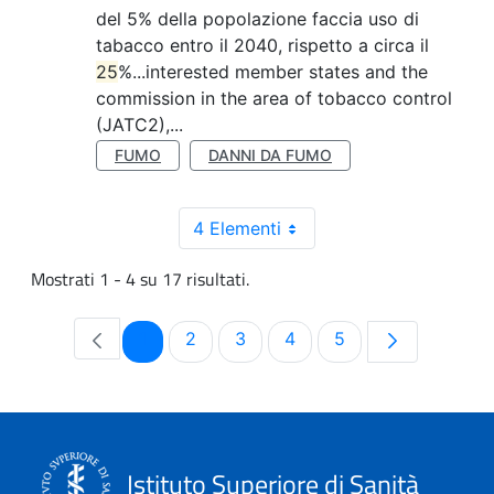
del 5% della popolazione faccia uso di
tabacco entro il 2040, rispetto a circa il
25
%...interested member states and the
commission in the area of tobacco control
(JATC2),...
FUMO
DANNI DA FUMO
4 Elementi
Mostrati 1 - 4 su 17 risultati.
Pagina
Pagina
Pagina
Pagina
Pagina
1
2
3
4
5
Istituto Superiore di Sanità