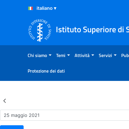
Salta al Contenuto
Salta al Footer
Istituto Superiore di 
Chi siamo
Temi
Attività
Servizi
Pub
Protezione dei dati
Risultati della Ricerca - Ev