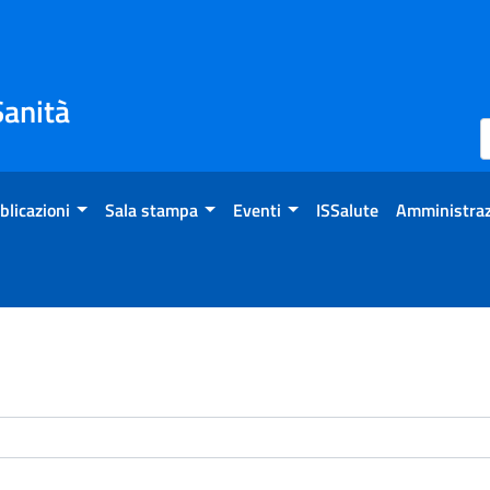
Sanità
blicazioni
Sala stampa
Eventi
ISSalute
Amministraz
enti