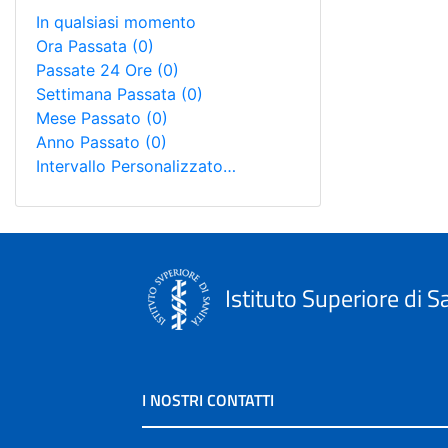
In qualsiasi momento
Ora Passata
(0)
Passate 24 Ore
(0)
Settimana Passata
(0)
Mese Passato
(0)
Anno Passato
(0)
Intervallo Personalizzato…
Istituto Superiore di S
I NOSTRI CONTATTI