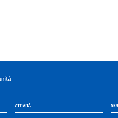
anità
ATTIVITÀ
SER