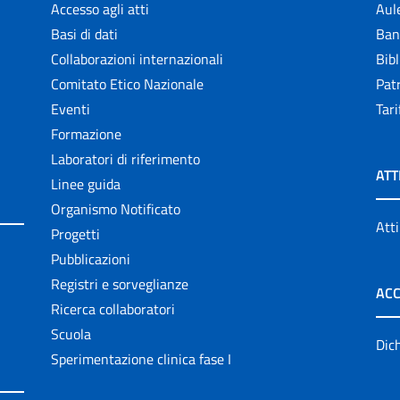
Accesso agli atti
Aul
Basi di dati
Ban
Collaborazioni internazionali
Bibl
Comitato Etico Nazionale
Patr
Eventi
Tari
Formazione
Laboratori di riferimento
ATT
Linee guida
Organismo Notificato
Atti
Progetti
Pubblicazioni
Registri e sorveglianze
ACC
Ricerca collaboratori
Scuola
Dich
Sperimentazione clinica fase I