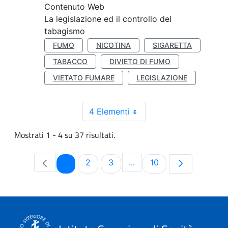
Contenuto Web
La legislazione ed il controllo del
tabagismo
FUMO
NICOTINA
SIGARETTA
TABACCO
DIVIETO DI FUMO
VIETATO FUMARE
LEGISLAZIONE
4 Elementi
Mostrati 1 - 4 su 37 risultati.
Pagina
Pagina
Pagina
Pagina
1
2
3
...
10
Pagine intermedie Use TA