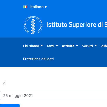
Salta al Contenuto
Salta al Footer
Istituto Superiore di 
Chi siamo
Temi
Attività
Servizi
Pub
Protezione dei dati
Risultati della Ricerca - Ev