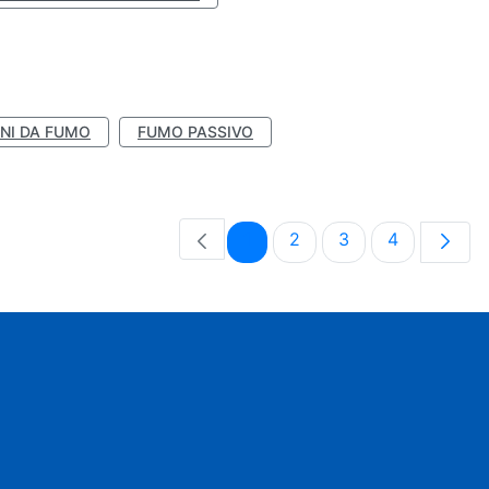
NI DA FUMO
FUMO PASSIVO
Pagina
Pagina
Pagina
Pagina
1
2
3
4