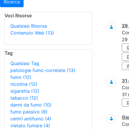
Ricerca
Voci Risorse
Ricerca
29
Qualsiasi Risorsa
Co
Contenuto Web
(13)
29
Tag
Qualsiasi Tag
patologie fumo-correlate
(13)
fumo
(12)
31
nicotina
(12)
Co
sigaretta
(12)
31
tabacco
(12)
danni da fumo
(10)
fumo passivo
(8)
Gi
centri antifumo
(4)
Co
vietato fumare
(4)