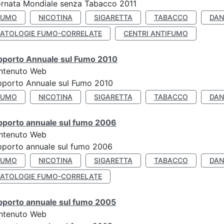
rnata Mondiale senza Tabacco 2011
FUMO
NICOTINA
SIGARETTA
TABACCO
DAN
PATOLOGIE FUMO-CORRELATE
CENTRI ANTIFUMO
pporto Annuale sul Fumo 2010
ntenuto Web
pporto Annuale sul Fumo 2010
FUMO
NICOTINA
SIGARETTA
TABACCO
DAN
pporto annuale sul fumo 2006
ntenuto Web
porto annuale sul fumo 2006
FUMO
NICOTINA
SIGARETTA
TABACCO
DAN
PATOLOGIE FUMO-CORRELATE
pporto annuale sul fumo 2005
ntenuto Web