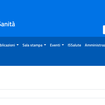
Sanità
blicazioni
Sala stampa
Eventi
ISSalute
Amministraz
enti