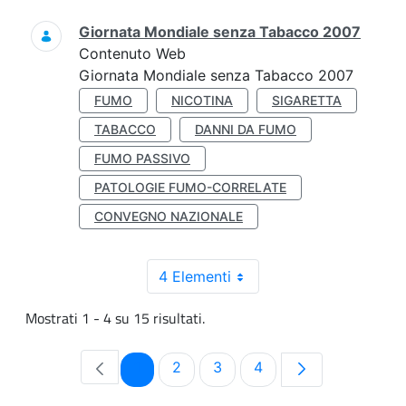
Giornata Mondiale senza Tabacco 2007
Contenuto Web
Giornata Mondiale senza Tabacco 2007
FUMO
NICOTINA
SIGARETTA
TABACCO
DANNI DA FUMO
FUMO PASSIVO
PATOLOGIE FUMO-CORRELATE
CONVEGNO NAZIONALE
4 Elementi
Mostrati 1 - 4 su 15 risultati.
Pagina
Pagina
Pagina
Pagina
1
2
3
4