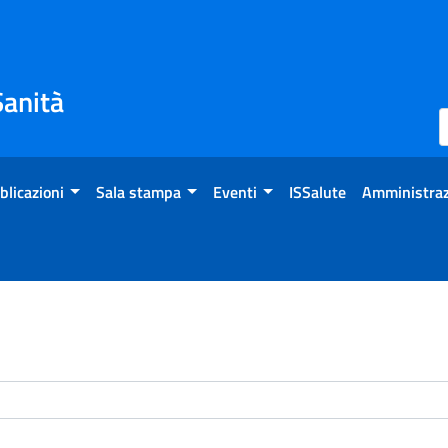
Sanità
blicazioni
Sala stampa
Eventi
ISSalute
Amministraz
enti