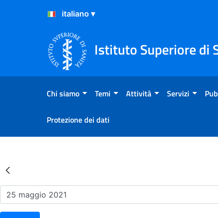
Salta al Contenuto
Salta al Footer
Istituto Superiore di 
Chi siamo
Temi
Attività
Servizi
Pub
Protezione dei dati
Risultati della Ricerca - Ev