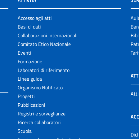
ATTIVITÀ
SER
Accesso agli atti
Aul
Basi di dati
Ban
Collaborazioni internazionali
Bibl
Comitato Etico Nazionale
Patr
Eventi
Tari
Formazione
Laboratori di riferimento
ATT
Linee guida
Organismo Notificato
Atti
Progetti
Pubblicazioni
Registri e sorveglianze
ACC
Ricerca collaboratori
Scuola
Dich