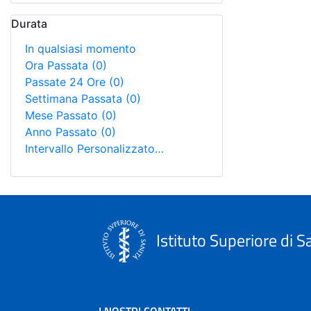
Durata
In qualsiasi momento
Ora Passata
(0)
Passate 24 Ore
(0)
Settimana Passata
(0)
Mese Passato
(0)
Anno Passato
(0)
Intervallo Personalizzato…
Istituto Superiore di S