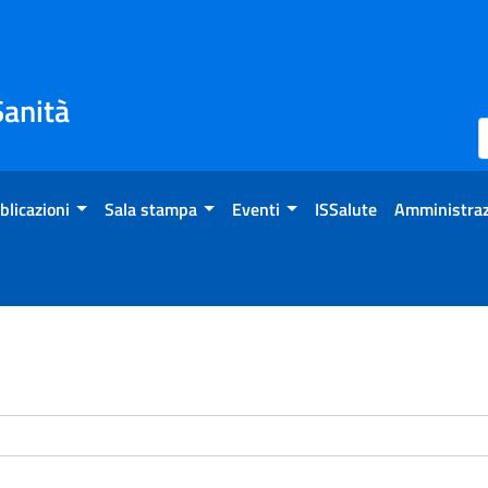
Sanità
blicazioni
Sala stampa
Eventi
ISSalute
Amministraz
enti