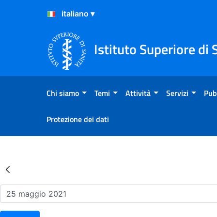
Salta al Contenuto
Salta al Footer
Istituto Superiore di 
Chi siamo
Temi
Attività
Servizi
Pub
Protezione dei dati
Risultati della Ricerca - Ev