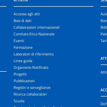
ATTIVITÀ
SER
Accesso agli atti
Aul
Basi di dati
Ban
Collaborazioni internazionali
Bibl
Comitato Etico Nazionale
Patr
Eventi
Tari
Formazione
Laboratori di riferimento
ATT
Linee guida
Organismo Notificato
Atti
Progetti
Pubblicazioni
Registri e sorveglianze
ACC
Ricerca collaboratori
Scuola
Dich