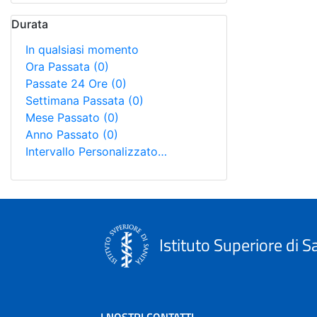
Durata
In qualsiasi momento
Ora Passata
(0)
Passate 24 Ore
(0)
Settimana Passata
(0)
Mese Passato
(0)
Anno Passato
(0)
Intervallo Personalizzato…
Istituto Superiore di S