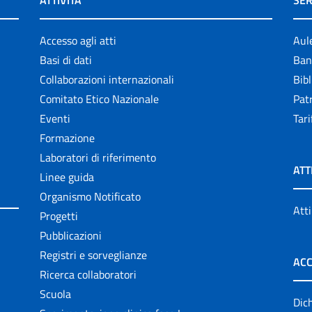
ATTIVITÀ
SER
Accesso agli atti
Aul
Basi di dati
Ban
Collaborazioni internazionali
Bibl
Comitato Etico Nazionale
Patr
Eventi
Tari
Formazione
Laboratori di riferimento
ATT
Linee guida
Organismo Notificato
Atti
Progetti
Pubblicazioni
Registri e sorveglianze
ACC
Ricerca collaboratori
Scuola
Dich