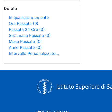
Durata
In qualsiasi momento
Ora Passata
(0)
Passate 24 Ore
(0)
Settimana Passata
(0)
Mese Passato
(0)
Anno Passato
(0)
Intervallo Personalizzato…
Istituto Superiore di S