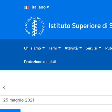
Salta al Contenuto
Salta al Footer
Istituto Superiore di 
Chi siamo
Temi
Attività
Servizi
Pub
Protezione dei dati
Risultati della Ricerca - Ev