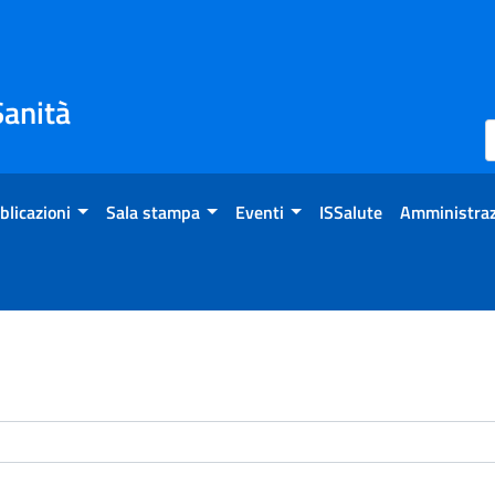
Sanità
blicazioni
Sala stampa
Eventi
ISSalute
Amministraz
enti