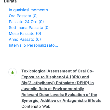
Durata
In qualsiasi momento
Ora Passata
(0)
Passate 24 Ore
(0)
Settimana Passata
(0)
Mese Passato
(0)
Anno Passato
(0)
Intervallo Personalizzato…
Ricerca
Toxicological Assessment of Oral Co-
Exposure to Bisphenol A (BPA) and
Bis(2-ethylhexyl) Phthalate (DEHP) in
Juvenile Rats at Environmentally
Relevant Dose Levels: Evaluation of the
Synergic, Additive or Antagonistic Effects
Contenuto Web