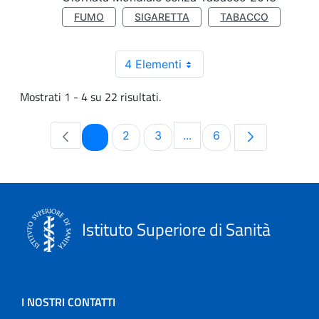
FUMO
SIGARETTA
TABACCO
4 Elementi
Mostrati 1 - 4 su 22 risultati.
Pagina
Pagina
Pagina
Pagina
1
2
3
...
6
Pagine intermedie Use T
Istituto Superiore di Sanità
I NOSTRI CONTATTI