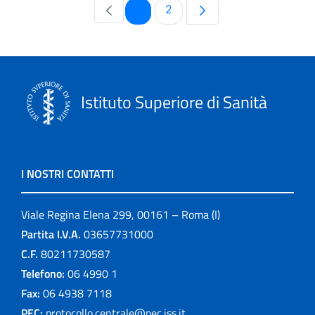
Pagina
Pagina
1
2
Istituto Superiore di Sanità
I NOSTRI CONTATTI
Viale Regina Elena 299, 00161 – Roma (I)
Partita I.V.A.
03657731000
C.F.
80211730587
Telefono:
06 4990 1
Fax:
06 4938 7118
PEC:
protocollo.centrale@pec.iss.it