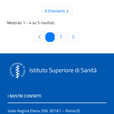
4 Elementi
Mostrati 1 - 4 su 5 risultati.
Pagina
Pagina
1
2
Istituto Superiore di Sanità
I NOSTRI CONTATTI
Viale Regina Elena 299, 00161 – Roma (I)