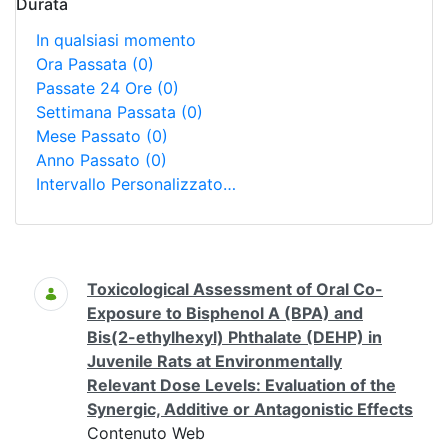
Durata
In qualsiasi momento
Ora Passata
(0)
Passate 24 Ore
(0)
Settimana Passata
(0)
Mese Passato
(0)
Anno Passato
(0)
Intervallo Personalizzato…
Ricerca
Toxicological Assessment of Oral Co-
Exposure to Bisphenol A (BPA) and
Bis(2-ethylhexyl) Phthalate (DEHP) in
Juvenile Rats at Environmentally
Relevant Dose Levels: Evaluation of the
Synergic, Additive or Antagonistic Effects
Contenuto Web