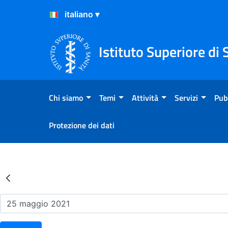
Salta al Contenuto
Salta al Footer
Istituto Superiore di 
Chi siamo
Temi
Attività
Servizi
Pub
Protezione dei dati
Risultati della Ricerca - Ev