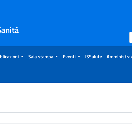
Sanità
blicazioni
Sala stampa
Eventi
ISSalute
Amministraz
enti