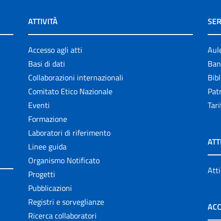
ATTIVITÀ
SER
Accesso agli atti
Aul
Basi di dati
Ban
Collaborazioni internazionali
Bibl
Comitato Etico Nazionale
Patr
Eventi
Tari
Formazione
Laboratori di riferimento
ATT
Linee guida
Organismo Notificato
Atti
Progetti
Pubblicazioni
Registri e sorveglianze
ACC
Ricerca collaboratori