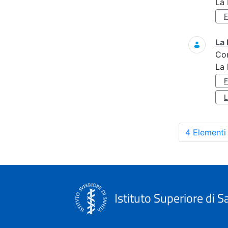
La 
La 
Co
La 
4 Elementi
Istituto Superiore di S