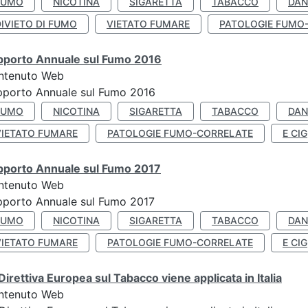
FUMO
NICOTINA
SIGARETTA
TABACCO
DAN
IVIETO DI FUMO
VIETATO FUMARE
PATOLOGIE FUMO
pporto Annuale sul Fumo 2016
ntenuto Web
pporto Annuale sul Fumo 2016
FUMO
NICOTINA
SIGARETTA
TABACCO
DAN
VIETATO FUMARE
PATOLOGIE FUMO-CORRELATE
E CIG
pporto Annuale sul Fumo 2017
ntenuto Web
porto Annuale sul Fumo 2017
FUMO
NICOTINA
SIGARETTA
TABACCO
DAN
VIETATO FUMARE
PATOLOGIE FUMO-CORRELATE
E CIG
Direttiva Europea sul Tabacco viene applicata in Italia
ntenuto Web