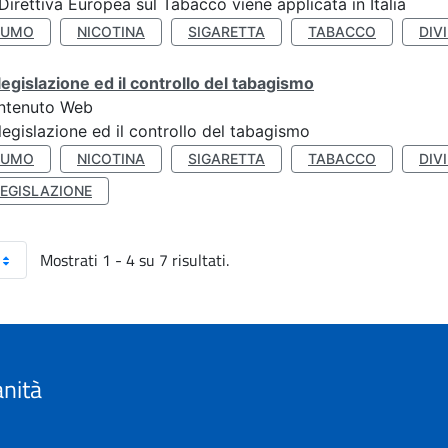
Direttiva Europea sul Tabacco viene applicata in Italia
FUMO
NICOTINA
SIGARETTA
TABACCO
DIV
legislazione ed il controllo del tabagismo
ntenuto Web
legislazione ed il controllo del tabagismo
FUMO
NICOTINA
SIGARETTA
TABACCO
DIV
LEGISLAZIONE
Mostrati 1 - 4 su 7 risultati.
anità