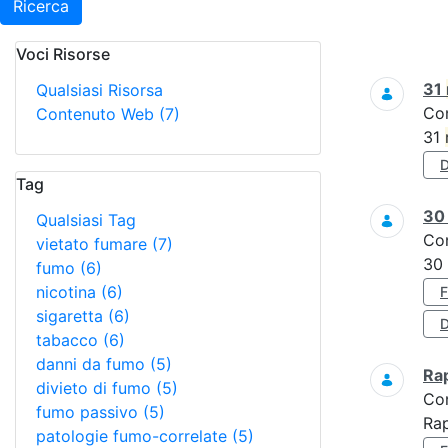
Ricerca
Voci Risorse
Ricerca
31
Qualsiasi Risorsa
Co
Contenuto Web
(7)
31
Tag
3
Qualsiasi Tag
Co
vietato fumare
(7)
30
fumo
(6)
nicotina
(6)
sigaretta
(6)
D
tabacco
(6)
danni da fumo
(5)
Ra
divieto di fumo
(5)
Co
fumo passivo
(5)
Ra
patologie fumo-correlate
(5)