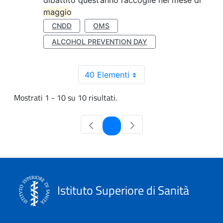
dibattito quest’anno raccoglie nel mese di
maggio
CNDD
OMS
ALCOHOL PREVENTION DAY
40 Elementi
Mostrati 1 - 10 su 10 risultati.
Pagina
1
Istituto Superiore di Sanità