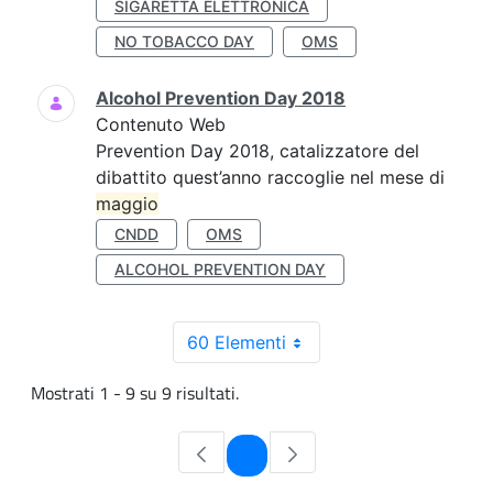
SIGARETTA ELETTRONICA
NO TOBACCO DAY
OMS
Alcohol Prevention Day 2018
Contenuto Web
Prevention Day 2018, catalizzatore del
dibattito quest’anno raccoglie nel mese di
maggio
CNDD
OMS
ALCOHOL PREVENTION DAY
60 Elementi
Mostrati 1 - 9 su 9 risultati.
Pagina
1