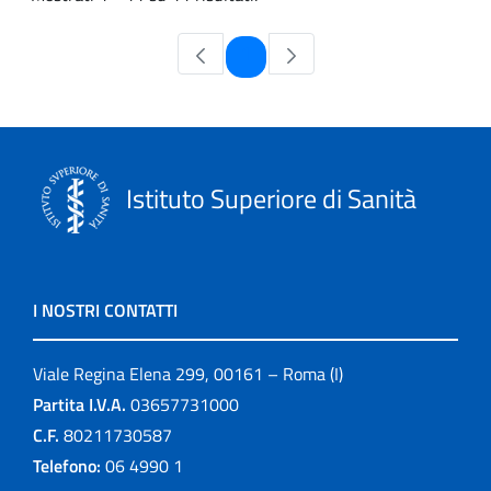
Pagina
1
Istituto Superiore di Sanità
I NOSTRI CONTATTI
Viale Regina Elena 299, 00161 – Roma (I)
Partita I.V.A.
03657731000
C.F.
80211730587
Telefono:
06 4990 1