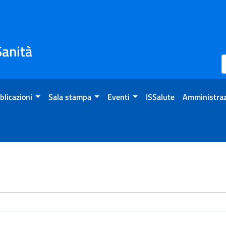
Sanità
blicazioni
Sala stampa
Eventi
ISSalute
Amministraz
enti