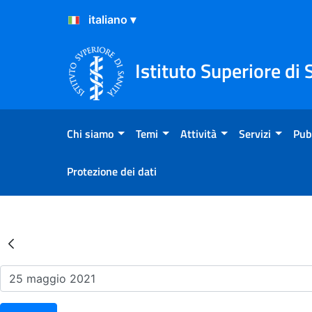
Salta al Contenuto
Salta al Footer
Istituto Superiore di 
Chi siamo
Temi
Attività
Servizi
Pub
Protezione dei dati
Risultati della Ricerca - Ev