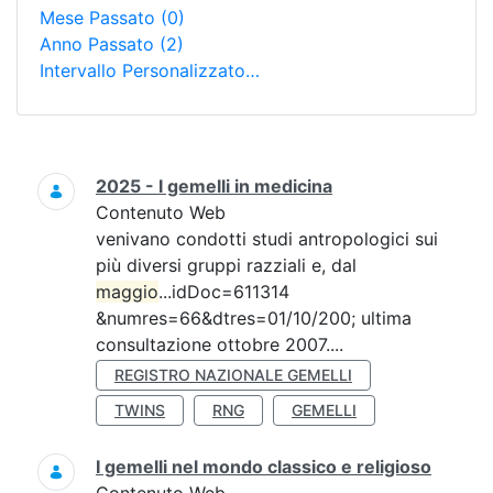
Mese Passato
(0)
Anno Passato
(2)
Intervallo Personalizzato…
Ricerca
2025 - I gemelli in medicina
Contenuto Web
venivano condotti studi antropologici sui
più diversi gruppi razziali e, dal
maggio
...idDoc=611314
&numres=66&dtres=01/10/200; ultima
consultazione ottobre 2007....
REGISTRO NAZIONALE GEMELLI
TWINS
RNG
GEMELLI
I gemelli nel mondo classico e religioso