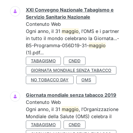
XXI Convegno Nazionale Tabagismo e
Servizio Sanitario Nazionale
Contenuto Web
Ogni anno, il 31
maggio
, l’OMS e i partner
in tutto il mondo celebrano la Giornata...-
B5-Programma-056D19-31-
maggio
(1).pdf...
TABAGISMO
CNDD
GIORNATA MONDIALE SENZA TABACCO
NO TOBACCO DAY
OMS
Giornata mondiale senza tabacco 2019
Contenuto Web
Ogni anno, il 31
maggio
, l’Organizzazione
Mondiale della Salute (OMS) celebra il
TABAGISMO
CNDD