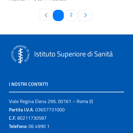
Pagina
Pagina
1
2
Istituto Superiore di Sanità
I NOSTRI CONTATTI
Viale Regina Elena 299, 00161 – Roma (I)
Partita I.V.A.
03657731000
C.F.
80211730587
Telefono:
06 4990 1