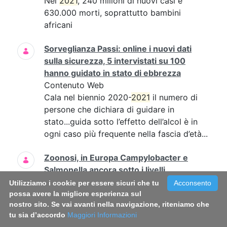
Nel
2021
, 240 milioni di nuovi casi e
630.000 morti, soprattutto bambini
africani
Sorveglianza Passi: online i nuovi dati
sulla sicurezza, 5 intervistati su 100
hanno guidato in stato di ebbrezza
Contenuto Web
Cala nel biennio 2020-
2021
il numero di
persone che dichiara di guidare in
stato...guida sotto l’effetto dell’alcol è in
ogni caso più frequente nella fascia d’età...
Zoonosi, in Europa Campylobacter e
Salmonella ancora sotto i livelli
prepandemici, cresce il West Nile
Utilizziamo i cookie per essere sicuri che tu
Acconsento
Contenuto Web
possa avere la migliore esperienza sul
nostro sito. Se vai avanti nella navigazione, riteniamo che
sono stati la campilobatteriosi (circa
tu sia d’accordo
Maggiori Informazioni
137mila segnalazioni, stabile rispetto al