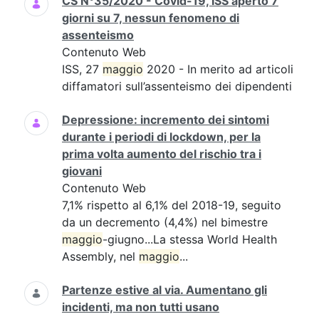
CS N°35/2020 - Covid-19, ISS aperto 7
giorni su 7, nessun fenomeno di
assenteismo
Contenuto Web
ISS, 27
maggio
2020 - In merito ad articoli
diffamatori sull’assenteismo dei dipendenti
Depressione: incremento dei sintomi
durante i periodi di lockdown, per la
prima volta aumento del rischio tra i
giovani
Contenuto Web
7,1% rispetto al 6,1% del 2018-19, seguito
da un decremento (4,4%) nel bimestre
maggio
-giugno...La stessa World Health
Assembly, nel
maggio
...
Partenze estive al via. Aumentano gli
incidenti, ma non tutti usano