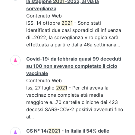
la stagione
2021
-2022, al via la
sorveglianza
Contenuto Web
ISS, 14 ottobre
2021
- Sono stati
identificati due casi sporadici di influenza
di...2022, la sorveglianza virologica sarà
effettuata a partire dalla 46a settimana...
Covid-19: da febbraio quasi 99 deceduti
su 100 non avevano completato il ciclo
vaccinale
Contenuto Web
Iss, 27 luglio
2021
- Per chi aveva la
vaccinazione completa età media
maggiore e...70 cartelle cliniche dei 423
decessi SARS-COV-2 positivi avvenuti fino
al...
CS N° 14/
2021
- In Italia il 54% delle