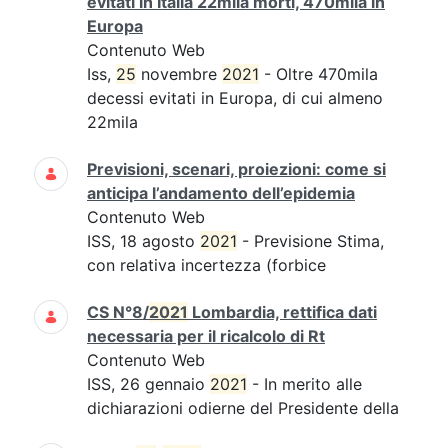
evitati in Italia 22mila morti, 470mila in
Europa
Contenuto Web
Iss,
25
novembre
2021
- Oltre 470mila
decessi evitati in Europa, di cui almeno
22mila
Previsioni, scenari, proiezioni: come si
anticipa l’andamento dell’epidemia
Contenuto Web
ISS, 18 agosto
2021
- Previsione Stima,
con relativa incertezza (forbice
CS N°8/
2021
Lombardia, rettifica dati
necessaria per il ricalcolo di Rt
Contenuto Web
ISS, 26 gennaio
2021
- In merito alle
dichiarazioni odierne del Presidente della