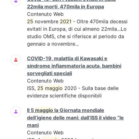
22mila morti, 470mila in Europa
Contenuto Web
25
novembre
2021
- Oltre 470mila decessi
evitati in Europa, di cui almeno 22mila...Lo
studio OMS, che si riferisce al periodo da
gennaio a novembre...
COVID-19, malattia di Kawasaki e
sindrome infiammatoria acuta, bambini
sorvegliati speciali
Contenuto Web
ISS,
25
maggio
2020 - Sulla base delle
evidenze scientifiche disponibili
Il 5
maggio
la Giornata mondiale
dell’igiene delle mani: dall’ISS il video “le
mani
Contenuto Web