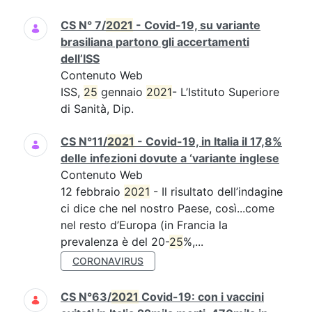
CS N° 7/
2021
- Covid-19, su variante
brasiliana partono gli accertamenti
dell’ISS
Contenuto Web
ISS,
25
gennaio
2021
- L’Istituto Superiore
di Sanità, Dip.
CS N°11/
2021
- Covid-19, in Italia il 17,8%
delle infezioni dovute a ‘variante inglese
Contenuto Web
12 febbraio
2021
- Il risultato dell’indagine
ci dice che nel nostro Paese, così...come
nel resto d’Europa (in Francia la
prevalenza è del 20-
25
%,...
CORONAVIRUS
CS N°63/
2021
Covid-19: con i vaccini