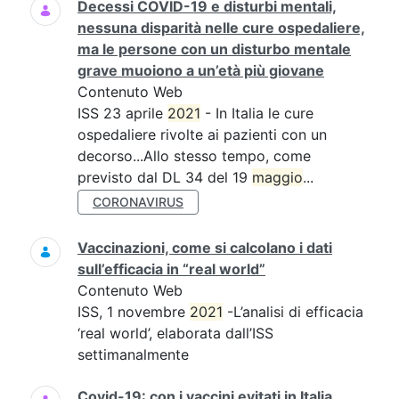
Decessi COVID-19 e disturbi mentali,
nessuna disparità nelle cure ospedaliere,
ma le persone con un disturbo mentale
grave muoiono a un’età più giovane
Contenuto Web
ISS 23 aprile
2021
- In Italia le cure
ospedaliere rivolte ai pazienti con un
decorso...Allo stesso tempo, come
previsto dal DL 34 del 19
maggio
...
CORONAVIRUS
Vaccinazioni, come si calcolano i dati
sull’efficacia in “real world”
Contenuto Web
ISS, 1 novembre
2021
-L’analisi di efficacia
‘real world’, elaborata dall’ISS
settimanalmente
Covid-19: con i vaccini evitati in Italia