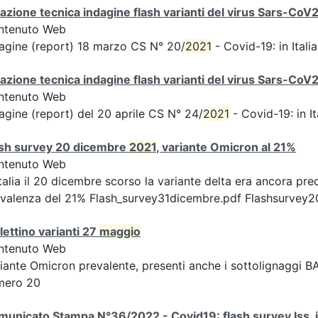
azione tecnica indagine flash varianti del virus Sars-CoV
ntenuto Web
agine (report) 18 marzo CS N° 20/
2021
- Covid-19: in Italia
azione tecnica indagine flash varianti del virus Sars-CoV
ntenuto Web
agine (report) del 20 aprile CS N° 24/
2021
- Covid-19: in Ita
ash survey 20 dicembre
2021
, variante Omicron al 21%
ntenuto Web
Italia il 20 dicembre scorso la variante delta era ancora p
valenza del 21% Flash_survey31dicembre.pdf Flashsurvey
lettino varianti 27
maggio
ntenuto Web
iante Omicron prevalente, presenti anche i sottolignaggi BA.
mero 20
unicato Stampa N°36/2022 - Covid19: flash survey Iss, i