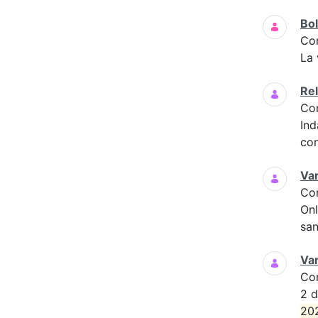
Bol
Co
La 
Rel
Co
Ind
con
Var
Co
Onl
san
Var
Co
2 d
20