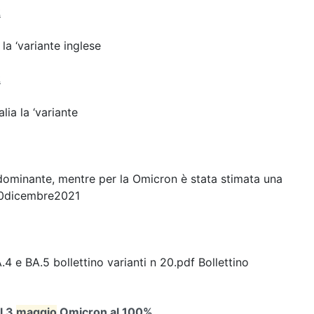
2
 la ‘variante inglese
2
lia la ‘variante
redominante, mentre per la Omicron è stata stimata una
20dicembre2021
4 e BA.5 bollettino varianti n 20.pdf Bollettino
l 3
maggio
Omicron al 100%