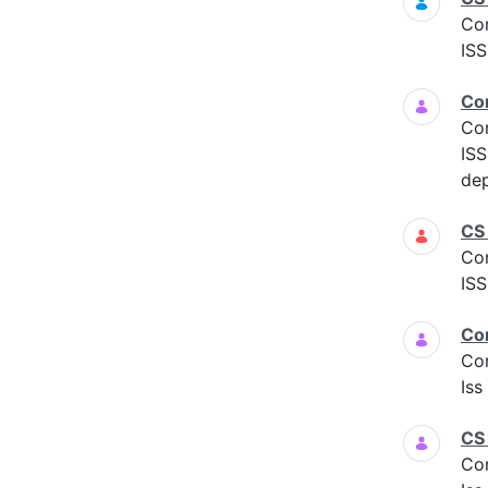
Co
ISS
Co
Co
ISS
dep
CS
Co
ISS
Co
Co
Is
CS
Co