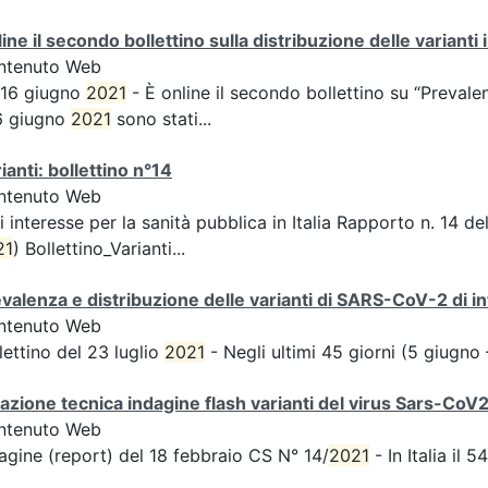
ine il secondo bollettino sulla distribuzione delle varianti in
ntenuto Web
 16 giugno
2021
- È online il secondo bollettino su “Preval
6 giugno
2021
sono stati...
ianti: bollettino n°14
ntenuto Web
i interesse per la sanità pubblica in Italia Rapporto n. 14 
21
) Bollettino_Varianti...
valenza e distribuzione delle varianti di SARS-CoV-2 di int
ntenuto Web
lettino del 23 luglio
2021
- Negli ultimi 45 giorni (5 giugno 
azione tecnica indagine flash varianti del virus Sars-CoV
ntenuto Web
agine (report) del 18 febbraio CS N° 14/
2021
- In Italia il 