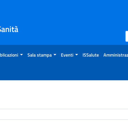
Sanità
blicazioni
Sala stampa
Eventi
ISSalute
Amministraz
enti