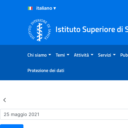
Salta al Contenuto
Salta al Footer
Istituto Superiore di 
Chi siamo
Temi
Attività
Servizi
Pub
Protezione dei dati
Risultati della Ricerca - Ev