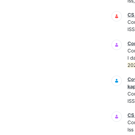
Iss
CS
Co
ISS
Co
Co
I d
20
Cov
ka
Co
ISS
CS
Co
Iss