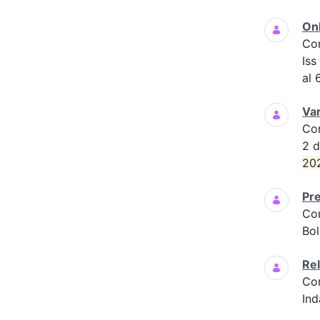
Onl
Co
Iss
al 
Var
Co
2 d
20
Pre
Co
Bol
Rel
Co
Ind