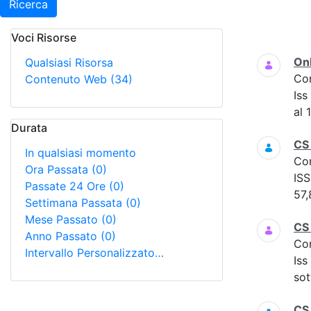
Ricerca
Voci Risorse
Ricerca
Onl
Qualsiasi Risorsa
Co
Contenuto Web
(34)
Iss
al 
Durata
CS
In qualsiasi momento
Co
Ora Passata
(0)
ISS
Passate 24 Ore
(0)
57,
Settimana Passata
(0)
Mese Passato
(0)
CS
Anno Passato
(0)
Co
Intervallo Personalizzato…
Iss
sot
CS