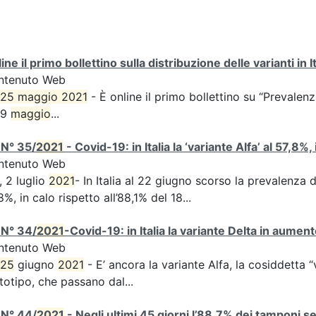
ine il primo bollettino sulla distribuzione delle varianti in It
ntenuto Web
25 maggio 2021
- È online il primo bollettino su “Prevale
19
maggio
...
 N° 35/
2021
- Covid-19: in Italia la ‘variante Alfa’ al 57,8%,
ntenuto Web
, 2 luglio
2021
- In Italia al 22 giugno scorso la prevalenza d
8%, in calo rispetto all’88,1% del 18...
 N° 34/
2021
-Covid-19: in Italia la variante Delta in aume
ntenuto Web
25
giugno
2021
- E’ ancora la variante Alfa, la cosiddetta “
totipo, che passano dal...
 N° 44/
2021
- Negli ultimi 45 giorni l’88,7% dei tamponi s