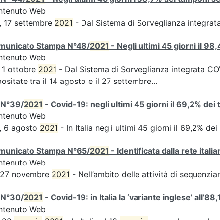
ntenuto Web
, 17 settembre
2021
- Dal Sistema di Sorveglianza integra
municato Stampa N°48/
2021
- Negli ultimi 45 giorni il 9
ntenuto Web
 1 ottobre
2021
- Dal Sistema di Sorveglianza integrata COVI
ositate tra il 14 agosto e il 27 settembre...
 N°39/
2021
- Covid-19: negli ultimi 45 giorni il 69,2% dei
ntenuto Web
, 6 agosto
2021
- In Italia negli ultimi 45 giorni il 69,2% d
municato Stampa N°65/
2021
- Identificata dalla rete ital
ntenuto Web
s 27 novembre
2021
- Nell’ambito delle attività di sequen
 N°30/
2021
- Covid-19: in Italia la ‘variante inglese’ all’88,
ntenuto Web