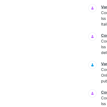
Var
Co
Is
Ita
Co
Co
Iss
del
Var
Co
Onl
pub
Co
Co
Is