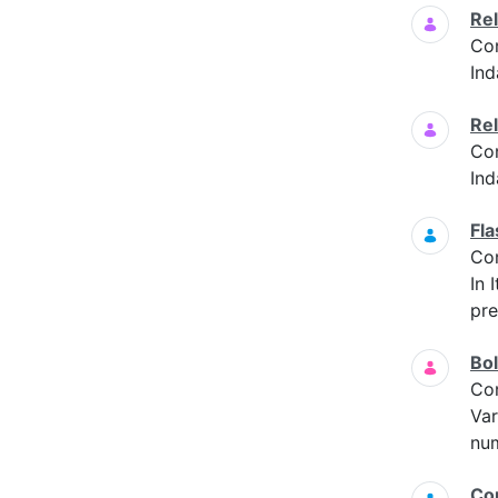
Rel
Co
Ind
Rel
Co
Ind
Fl
Co
In 
pre
Bol
Co
Var
nu
Com