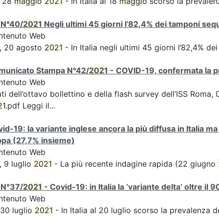
, 28
maggio
2021
- In Italia al 18
maggio
scorso la prevalen
 N°40/
2021
Negli ultimi 45 giorni l’82,4% dei tamponi sequ
ntenuto Web
, 20 agosto
2021
- In Italia negli ultimi 45 giorni l’82,4% d
municato Stampa N°42/
2021
- COVID-19, confermata la p
ntenuto Web
ati dell’ottavo bollettino e della flash survey dell’ISS Roma
21
.pdf Leggi il...
id-19: la variante inglese ancora la più diffusa in Italia ma
ppa (27,7% insieme)
ntenuto Web
, 9 luglio
2021
- La più recente indagine rapida (22 giugno
 N°37/
2021
- Covid-19: in Italia la ‘variante delta’ oltre il 9
ntenuto Web
 30 luglio
2021
- In Italia al 20 luglio scorso la prevalenza 