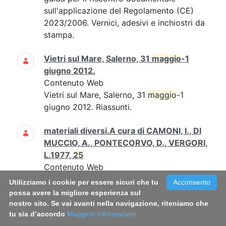
sull'applicazione del Regolamento (CE)
2023/2006. Vernici, adesivi e inchiostri da
stampa.
Vietri sul Mare, Salerno, 31
maggio
-1
giugno 2012.
Contenuto Web
Vietri sul Mare, Salerno, 31
maggio
-1
giugno 2012. Riassunti.
materiali diversi.A cura di CAMONI, I., DI
MUCCIO, A., PONTECORVO, D., VERGORI,
L.1977,
25
Contenuto Web
1977 3 77 Pag1_25Rapporto_77_3.pdf
Utilizziamo i cookie per essere sicuri che tu
Acconsento
Rapporto Istisan 77/3 (Pag. 1 -
25
)
possa avere la migliore esperienza sul
nostro sito. Se vai avanti nella navigazione, riteniamo che
tu sia d’accordo
Carla Daniele, Mauro Grigioni, Giuseppe
Maggiori Informazioni