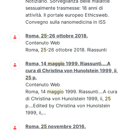
Notiziario. Sorveglianza delle malattie
sessualmente trasmesse: 18 anni di
attività. Il portale europeo Ethicsweb.
Convegno sulla nanomedicina in ISS
Roma,
25
-26 ottobre 2018.
Contenuto Web
Roma,
25
-26 ottobre 2018. Riassunti
Roma, 14
maggio
1999. Riassunti....A
cura di Christina von Hunolstein 1999, ii,
25
p.
Contenuto Web
Roma, 14
maggio
1999. Riassunti....A cura
di Christina von Hunolstein 1999, ii,
25
p....Edited by Christina von Hunolstein
1999, ii,...
Roma,
25
novembre 2016.