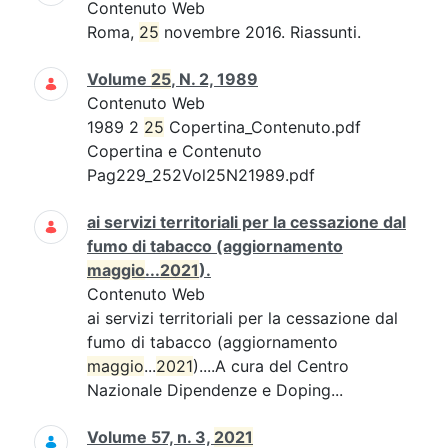
Contenuto Web
Roma,
25
novembre 2016. Riassunti.
Volume
25
, N. 2, 1989
Contenuto Web
1989 2
25
Copertina_Contenuto.pdf
Copertina e Contenuto
Pag229_252Vol25N21989.pdf
ai servizi territoriali per la cessazione dal
fumo di tabacco (aggiornamento
maggio
...
2021
).
Contenuto Web
ai servizi territoriali per la cessazione dal
fumo di tabacco (aggiornamento
maggio
...
2021
)....A cura del Centro
Nazionale Dipendenze e Doping...
Volume 57, n. 3,
2021