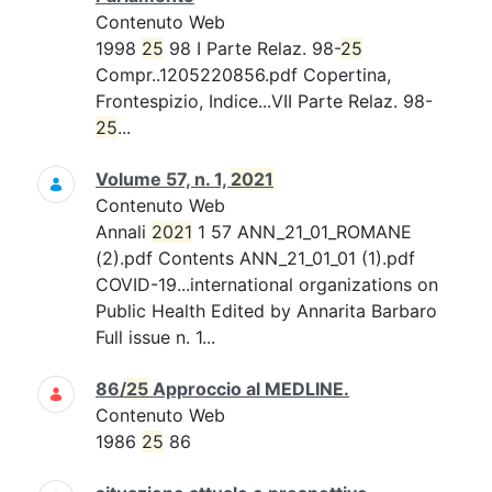
Contenuto Web
1998
25
98 I Parte Relaz. 98-
25
Compr..1205220856.pdf Copertina,
Frontespizio, Indice...VII Parte Relaz. 98-
25
...
Volume 57, n. 1,
2021
Contenuto Web
Annali
2021
1 57 ANN_21_01_ROMANE
(2).pdf Contents ANN_21_01_01 (1).pdf
COVID-19...international organizations on
Public Health Edited by Annarita Barbaro
Full issue n. 1...
86/
25
Approccio al MEDLINE.
Contenuto Web
1986
25
86