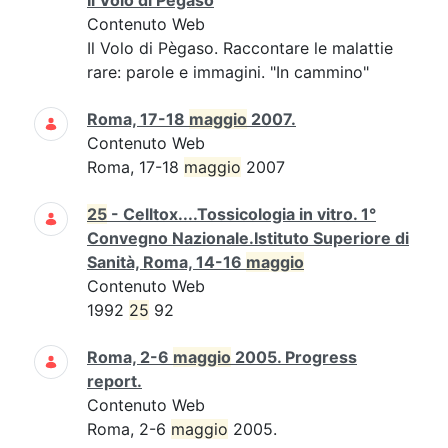
Il Volo di Pègaso
Contenuto Web
Il Volo di Pègaso. Raccontare le malattie
rare: parole e immagini. "In cammino"
Roma, 17-18
maggio
2007.
Contenuto Web
Roma, 17-18
maggio
2007
25
- Celltox....Tossicologia in vitro. 1°
Convegno Nazionale.Istituto Superiore di
Sanità, Roma, 14-16
maggio
Contenuto Web
1992
25
92
Roma, 2-6
maggio
2005. Progress
report.
Contenuto Web
Roma, 2-6
maggio
2005.