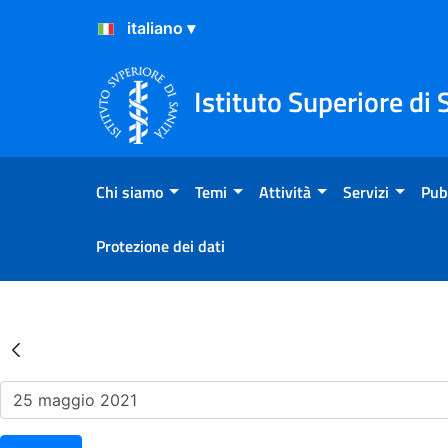
Salta al Contenuto
Salta al Footer
Istituto Superiore di 
Chi siamo
Temi
Attività
Servizi
Pub
Protezione dei dati
Risultati della Ricerca - Ev