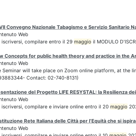
II Convegno Nazionale Tabagismo e Servizio Sanitario N
ntenuto Web
 iscriversi, compilare entro il 29
maggio
il MODULO D'ISCRI
 Concepts for public health theory and practice in the 
ntenuto Web
 Seminar will take place on Zoom online platform, at the l
93883344- Contact: 02-740-8131)
sentazione del Progetto LIFE RESYSTAL: la Resilienza dei
ntenuto Web
 iscriversi, compilare e inviare online entro il 20
maggio
202
tituzione Rete Italiana delle Città per l’Equità che si ispir
ntenuto Web
 iscriversi, compilare e inviare online entro il 10
maggio
202