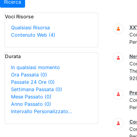
Ricerca
Voci Risorse
Ricerca
XXV
Qualsiasi Risorsa
Co
Contenuto Web
(4)
Per
Durata
New
Co
In qualsiasi momento
The
Ora Passata
(0)
92
Passate 24 Ore
(0)
Settimana Passata
(0)
Pre
Mese Passato
(0)
Co
Anno Passato
(0)
Per
Intervallo Personalizzato…
Cos
Co
Per