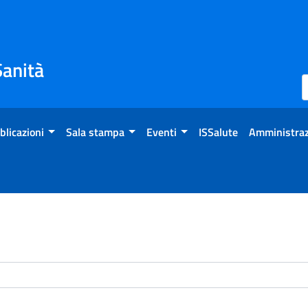
Sanità
blicazioni
Sala stampa
Eventi
ISSalute
Amministraz
enti