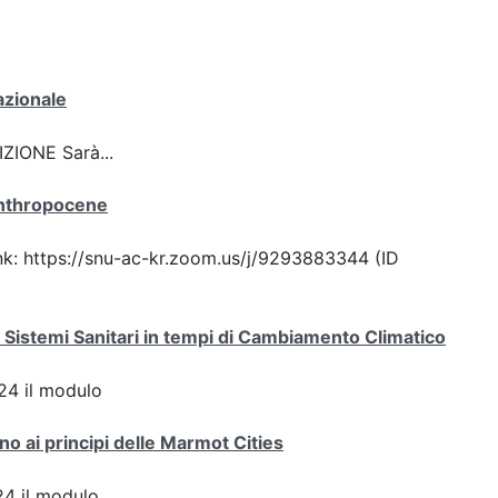
azionale
ZIONE Sarà...
Anthropocene
ink: https://snu-ac-kr.zoom.us/j/9293883344 (ID
 Sistemi Sanitari in tempi di Cambiamento Climatico
4 il modulo
ano ai principi delle Marmot Cities
4 il modulo